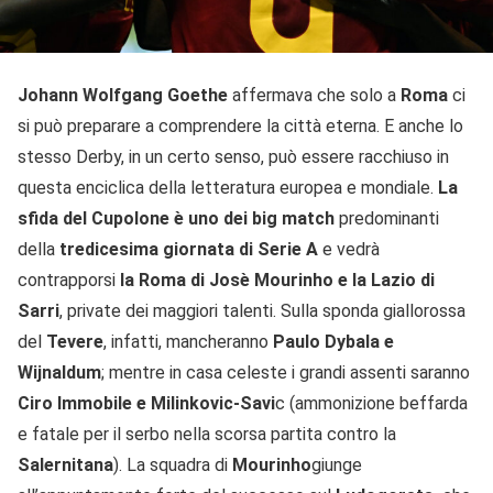
Johann Wolfgang Goethe
affermava che solo a
Roma
ci
si può preparare a comprendere la città eterna. E anche lo
stesso Derby, in un certo senso, può essere racchiuso in
questa enciclica della letteratura europea e mondiale.
La
sfida del Cupolone è uno dei big match
predominanti
della
tredicesima giornata di Serie A
e vedrà
contrapporsi
la Roma di Josè Mourinho e la Lazio di
Sarri
, private dei maggiori talenti. Sulla sponda giallorossa
del
Tevere
, infatti, mancheranno
Paulo Dybala e
Wijnaldum
; mentre in casa celeste i grandi assenti saranno
Ciro Immobile e Milinkovic-Savi
c (ammonizione beffarda
e fatale per il serbo nella scorsa partita contro la
Salernitana
). La squadra di
Mourinho
giunge