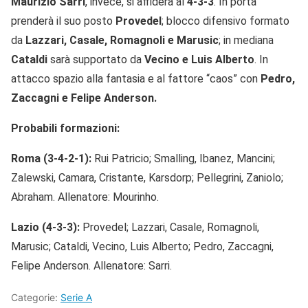
Maurizio Sarri
, invece, si affiderà al
4-3-3
. In porta
prenderà il suo posto
Provedel
; blocco difensivo formato
da
Lazzari, Casale, Romagnoli e Marusic
; in mediana
Cataldi
sarà supportato da
Vecino e Luis Alberto
. In
attacco spazio alla fantasia e al fattore “caos” con
Pedro,
Zaccagni e Felipe Anderson.
Probabili formazioni:
Roma (3-4-2-1):
Rui Patricio; Smalling, Ibanez, Mancini;
Zalewski, Camara, Cristante,
Karsdorp; Pellegrini, Zaniolo;
Abraham. Allenatore: Mourinho.
Lazio (4-3-3):
Provedel; Lazzari, Casale, Romagnoli,
Marusic; Cataldi, Vecino, Luis Alberto; Pedro, Zaccagni,
Felipe Anderson. Allenatore: Sarri.
Categorie:
Serie A