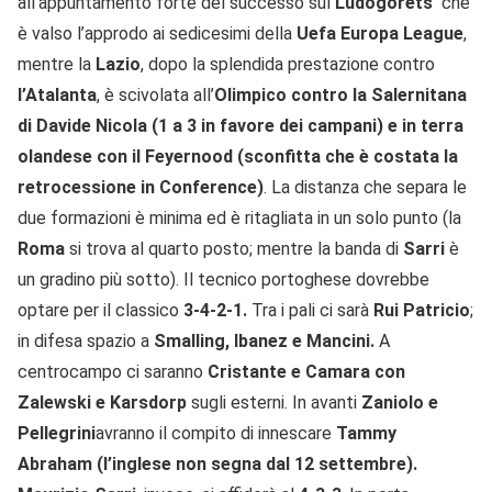
all’appuntamento forte del successo sul
Ludogorets
che
è valso l’approdo ai sedicesimi della
Uefa Europa League
,
mentre la
Lazio
, dopo la splendida prestazione contro
l’Atalanta
, è scivolata all’
Olimpico contro la Salernitana
di Davide Nicola
(1 a 3 in favore dei campani) e in terra
olandese con il Feyernood (sconfitta che è costata la
retrocessione in Conference)
. La distanza che separa le
due formazioni è minima ed è ritagliata in un solo punto (la
Roma
si trova al quarto posto; mentre la banda di
Sarri
è
un gradino più sotto). Il tecnico portoghese dovrebbe
optare per il classico
3-4-2-1.
Tra i pali ci sarà
Rui Patricio
;
in difesa spazio a
Smalling, Ibanez e Mancini.
A
centrocampo ci saranno
Cristante e Camara con
Zalewski e Karsdorp
sugli esterni. In avanti
Zaniolo e
Pellegrini
avranno il compito di innescare
Tammy
Abraham (l’inglese non segna dal 12 settembre).