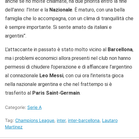
anche se ho molte chiamate, ha due priorità entro la fine
dell’anno: l’Inter e la
Nazionale
. È maturo, con una bella
famiglia che lo accompagna, con un clima di tranquillità che
è sempre importante. Si sente amato da italiani e
argentini”.
L’attaccante in passato è stato molto vicino al
Barcellona
,
ma i problemi economici allora presenti nel club non hanno
permessi di chiudere l’operazione e di affiancare l’argentino
al connazionale
Leo Messi
, con cui ora l’interista gioca
nella nazionale argentina e che nel frattempo si è
trasferito al
Paris Saint-Germain
.
Categorie:
Serie A
Tag:
Champions League
,
inter
,
inter-barcellona
,
Lautaro
Martinez