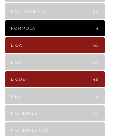
FANTACALCIO
24
FORMULA 1
14
LIGA
65
LIGA
27
LIGUE 1
49
MLS
2
MONDIALE
75
MONDIALE U20
1