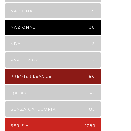
NAZIONALE
69
NAZIONALI
138
NBA
3
PARIGI 2024
2
PREMIER LEAGUE
180
QATAR
47
SENZA CATEGORIA
83
SERIE A
1785