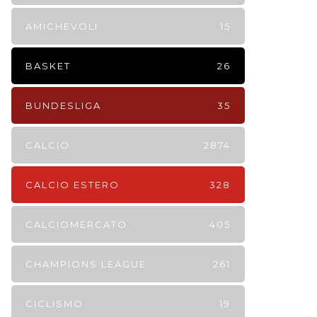
AMICHEVOLI
15
BASKET
26
BUNDESLIGA
35
CALCIO
2874
CALCIO ESTERO
328
CALCIOMERCATO
405
CHAMPIONS LEAGUE
261
CICLISMO
19