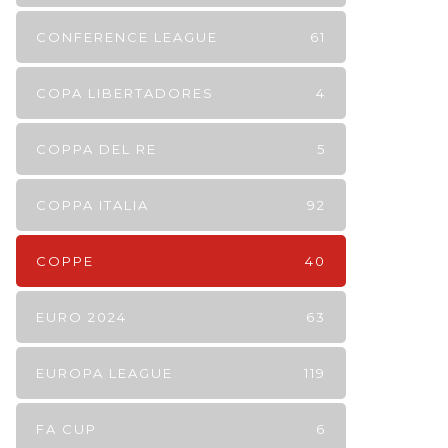
CONFERENCE LEAGUE
61
COPA LIBERTADORES
4
COPPA DEL RE
5
COPPA ITALIA
92
COPPE
40
EURO 2024
63
EUROPA LEAGUE
119
FA CUP
6