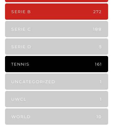
SERIE B
272
SERIE C
188
SERIE D
5
TENNIS
161
UNCATEGORIZED
1
UWCL
1
WORLD
10