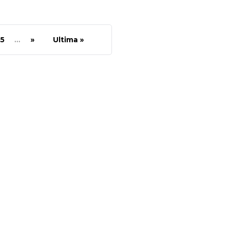
5
...
»
Ultima »