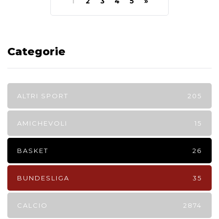
1
2
3
4
5
»
Categorie
ALTRI SPORT
205
AMICHEVOLI
15
BASKET
26
BUNDESLIGA
35
CALCIO
2874