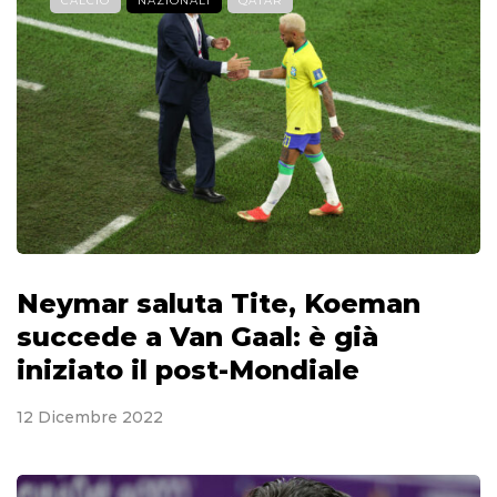
CALCIO
NAZIONALI
QATAR
Neymar saluta Tite, Koeman
succede a Van Gaal: è già
iniziato il post-Mondiale
12 Dicembre 2022