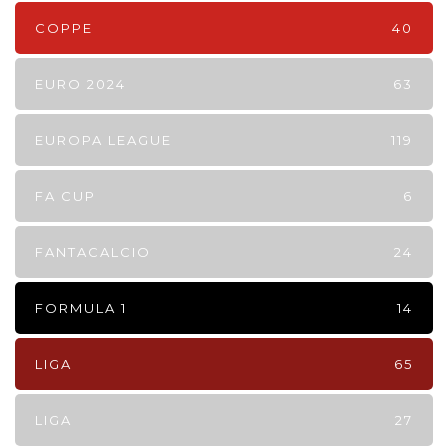
COPPE
40
EURO 2024
63
EUROPA LEAGUE
119
FA CUP
6
FANTACALCIO
24
FORMULA 1
14
LIGA
65
LIGA
27