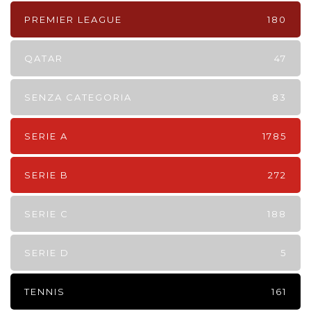
PREMIER LEAGUE
180
QATAR
47
SENZA CATEGORIA
83
SERIE A
1785
SERIE B
272
SERIE C
188
SERIE D
5
TENNIS
161