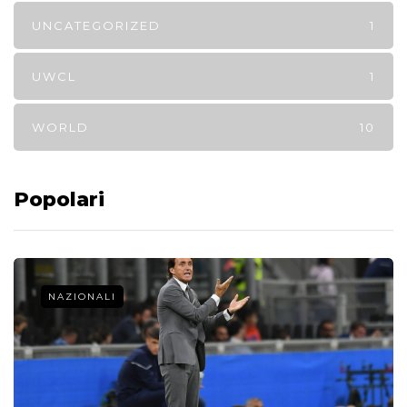
UNCATEGORIZED
1
UWCL
1
WORLD
10
Popolari
NAZIONALI