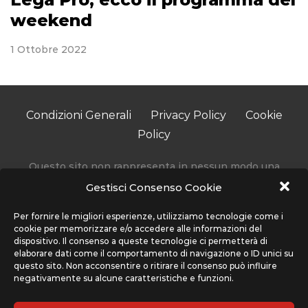
weekend
1 Ottobre 2022
Condizioni Generali
Privacy Policy
Cookie
Policy
Questo sito non rappresenta in nessun modo una
testata giornalistica in quanto viene aggiornato senza
Gestisci Consenso Cookie
alcuna periodicità.
Accedendo, usando o navigando sul nostro sito stai
Per fornire le migliori esperienze, utilizziamo tecnologie come i
cookie per memorizzare e/o accedere alle informazioni del
accettando l’utilizzo di determinati cookie per migliorare
dispositivo. Il consenso a queste tecnologie ci permetterà di
la tua esperienza. Sport Network non utilizza cookie che
elaborare dati come il comportamento di navigazione o ID unici su
interferiscono con la tua privacy, ma solo quelli che
questo sito. Non acconsentire o ritirare il consenso può influire
negativamente su alcune caratteristiche e funzioni.
migliorano l’uso del nostro sito, ti preghiamo di far
riferimento alla sezione Condizioni Generali e Privacy