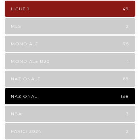
LIGUE 1
49
MLS
2
MONDIALE
75
MONDIALE U20
1
NAZIONALE
69
NAZIONALI
138
NBA
3
PARIGI 2024
2