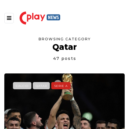
BROWSING CATEGORY
Qatar
47 posts
CALCIO
QATAR
SERIE A