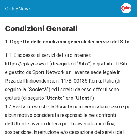
CplayNews
Condizioni Generali
Oggetto delle condizioni generali dei servizi del Sito
1.1. L’ accesso ai servizi del sito internet
https://cplaynews.it (di seguito il “
Sito
”) è gratuito. Il Sito
è gestito da Sport Network s.r.l. avente sede legale in
P.zza dell’Indipendenza, n. 11/B, 00185 Roma, Italia (di
seguito la “
Società
”) ed i servizi da esso offerti sono
gratuiti (di seguito “
Utente
” e/o “
Utenti
”).
1.2 Resta inteso che la Società non sarà in alcun caso e per
alcun motivo considerata responsabile nei confronti
dell’Utente ovvero di terzi per la avvenuta modifica,
sospensione, interruzione e/o cessazione dei servizi del