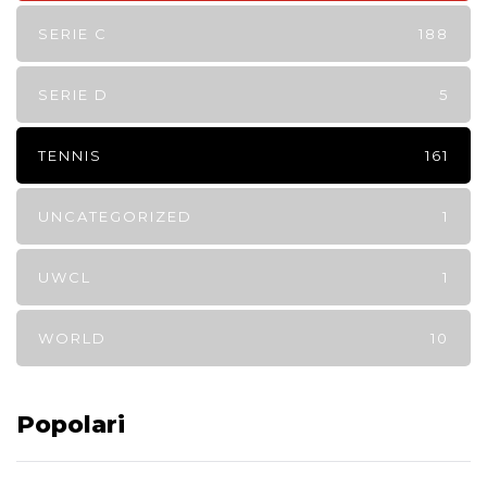
SERIE C
188
SERIE D
5
TENNIS
161
UNCATEGORIZED
1
UWCL
1
WORLD
10
Popolari