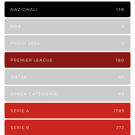
NAZIONALI
138
NBA
3
PARIGI 2024
2
PREMIER LEAGUE
180
QATAR
47
SENZA CATEGORIA
83
SERIE A
1785
SERIE B
272