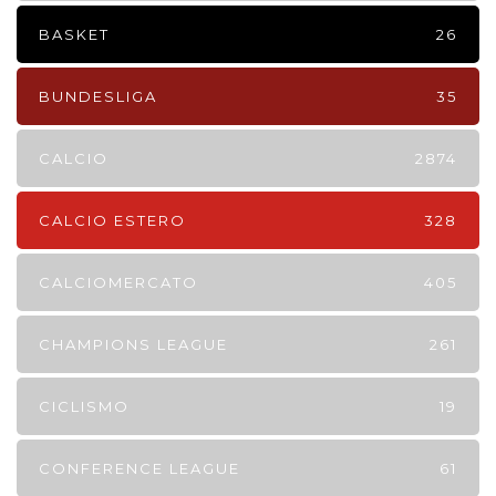
BASKET
26
BUNDESLIGA
35
CALCIO
2874
CALCIO ESTERO
328
CALCIOMERCATO
405
CHAMPIONS LEAGUE
261
CICLISMO
19
CONFERENCE LEAGUE
61