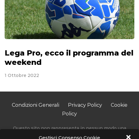
Lega Pro, ecco il programma del
weekend
1 Ottobre 2022
Condizioni Generali
Privacy Policy
Cookie
Policy
Questo sito non rappresenta in nessun modo una
testata giornalistica in quanto viene aggiornato senza
Gestisci Consenso Cookie