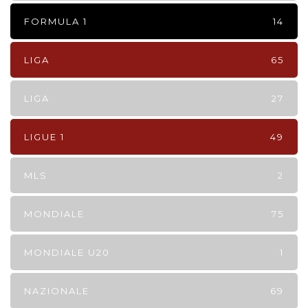
FORMULA 1
14
LIGA
65
LIGA
27
LIGUE 1
49
MLS
2
MONDIALE
75
MONDIALE U20
1
NAZIONALE
69