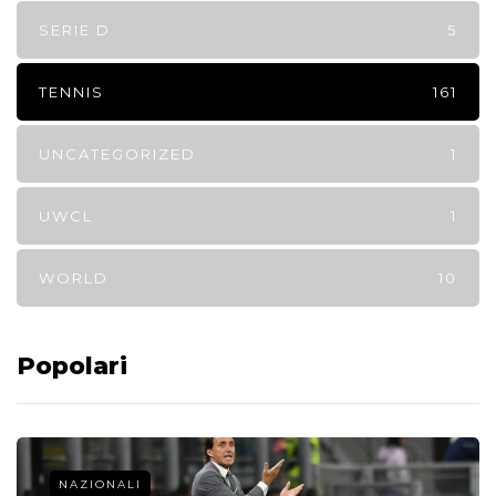
SERIE D
5
TENNIS
161
UNCATEGORIZED
1
UWCL
1
WORLD
10
Popolari
NAZIONALI