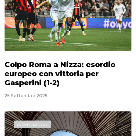
Colpo Roma a Nizza: esordio
europeo con vittoria per
Gasperini (1-2)
25 Settembre 2025
EUROPA LEAGUE