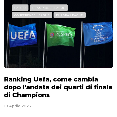
CALCIO
CHAMPIONS LEAGUE
CONFERENCE LEAGUE
EUROPA LEAGUE
Ranking Uefa, come cambia
dopo l'andata dei quarti di finale
di Champions
10 Aprile 2025