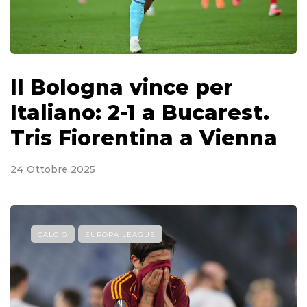
Il Bologna vince per
Italiano: 2-1 a Bucarest.
Tris Fiorentina a Vienna
24 Ottobre 2025
CALCIO
EUROPA LEAGUE