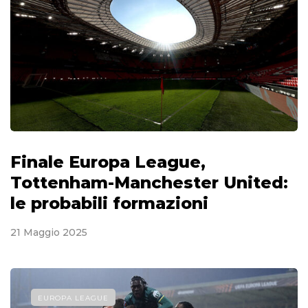
Finale Europa League,
Tottenham-Manchester United:
le probabili formazioni
21 Maggio 2025
EUROPA LEAGUE