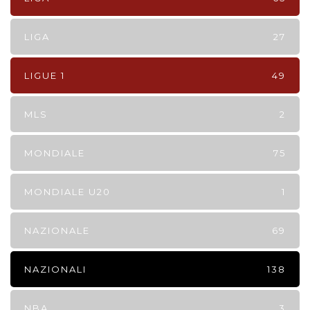
LIGA
27
LIGUE 1
49
MLS
2
MONDIALE
75
MONDIALE U20
1
NAZIONALE
69
NAZIONALI
138
NBA
3