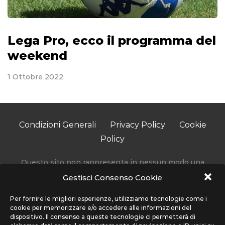
Lega Pro, ecco il programma del
weekend
1 Ottobre 2022
Condizioni Generali
Privacy Policy
Cookie
Policy
Questo sito non rappresenta in nessun modo una
testata giornalistica in quanto viene aggiornato senza
Gestisci Consenso Cookie
alcuna periodicità.
Accedendo, usando o navigando sul nostro sito stai
Per fornire le migliori esperienze, utilizziamo tecnologie come i
cookie per memorizzare e/o accedere alle informazioni del
accettando l’utilizzo di determinati cookie per migliorare
dispositivo. Il consenso a queste tecnologie ci permetterà di
la tua esperienza. Sport Network non utilizza cookie che