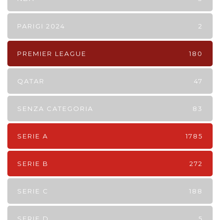
PARIGI 2024
2
PREMIER LEAGUE
180
QATAR
47
SENZA CATEGORIA
83
SERIE A
1785
SERIE B
272
SERIE C
188
SERIE D
5