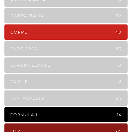
COPPA ITALIA
92
COPPE
40
EURO 2024
63
EUROPA LEAGUE
119
FA CUP
6
FANTACALCIO
24
FORMULA 1
14
LIGA
65