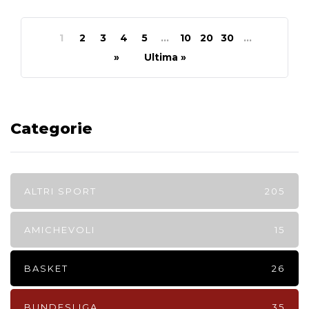
1
2
3
4
5
...
10
20
30
...
»
Ultima »
Categorie
ALTRI SPORT
205
AMICHEVOLI
15
BASKET
26
BUNDESLIGA
35