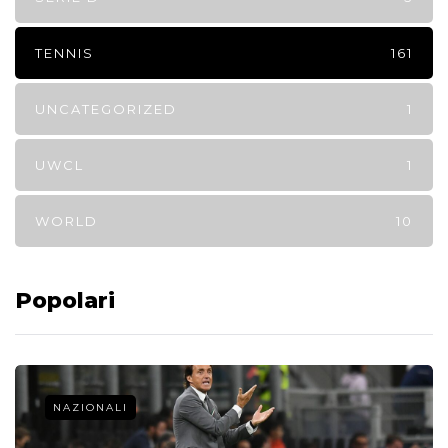
TENNIS
161
UNCATEGORIZED
1
UWCL
1
WORLD
10
Popolari
NAZIONALI