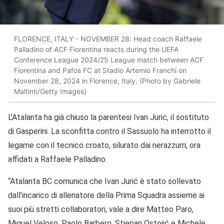
FLORENCE, ITALY - NOVEMBER 28: Head coach Raffaele
Palladino of ACF Fiorentina reacts during the UEFA
Conference League 2024/25 League match between ACF
Fiorentina and Pafos FC at Stadio Artemio Franchi on
November 28, 2024 in Florence, Italy. (Photo by Gabriele
Maltinti/Getty Images)
L’Atalanta ha già chiuso la parentesi Ivan Juric, il sostituto
di Gasperini. La sconfitta contro il Sassuolo ha interrotto il
legame con il tecnico croato, silurato dai nerazzurri, ora
affidati a Raffaele Palladino.
“Atalanta BC comunica che Ivan Jurić è stato sollevato
dall’incarico di allenatore della Prima Squadra assieme ai
suoi più stretti collaboratori, vale a dire Matteo Paro,
Miguel Veloso, Paolo Barbero, Stjepan Ostojić e Michele