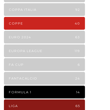
COPPA ITALIA
92
COPPE
40
EURO 2024
63
EUROPA LEAGUE
119
FA CUP
6
FANTACALCIO
24
FORMULA 1
14
LIGA
65