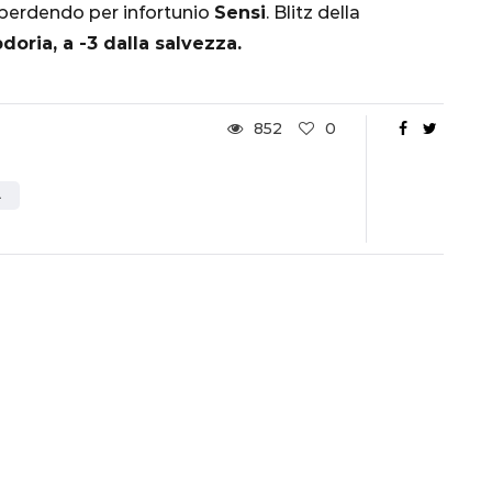
perdendo per infortunio
Sensi
. Blitz della
Ottavi di Finale
oria, a -3 dalla salvezza.
1 Dicembre 2022
852
0
A