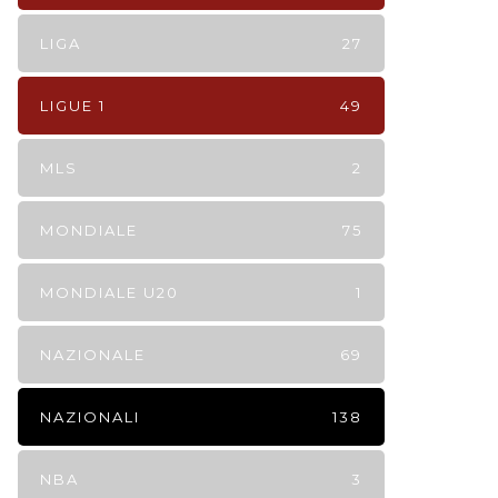
LIGA
27
LIGUE 1
49
MLS
2
MONDIALE
75
MONDIALE U20
1
NAZIONALE
69
NAZIONALI
138
NBA
3