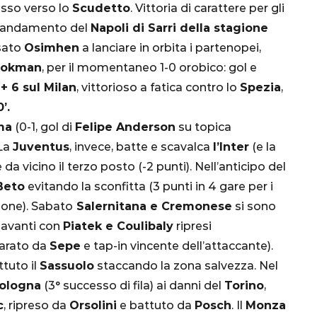
asso verso lo
Scudetto
. Vittoria di carattere per gli
 l’andamento del
Napoli di Sarri della stagione
nsato
Osimhen
a lanciare in orbita i partenopei,
ookman
, per il momentaneo 1-0 orobico: gol e
a
+ 6 sul Milan
, vittorioso a fatica contro lo
Spezia
,
’.
ma
(0-1, gol di
Felipe Anderson
su topica
 La
Juventus
, invece, batte e scavalca
l’Inter
(e la
CALCIO
MONDIALE
QATAR
da vicino il terzo posto (-2 punti). Nell’anticipo del
Beto
evitando la sconfitta (3 punti in 4 gare per i
gione). Sabato
Salernitana e Cremonese
si sono
 avanti con
Piatek e Coulibaly
ripresi
parato da
Sepe
e tap-in vincente dell’attaccante).
inez,
tuto il
Sassuolo
staccando la zona salvezza. Nel
e:
ologna
(3° successo di fila) ai danni del
Torino
,
nsa
Qatar 2022, Brasile
c
, ripreso da
Orsolini
e battuto da
Posch
. Il
Monza
già qualificato agli