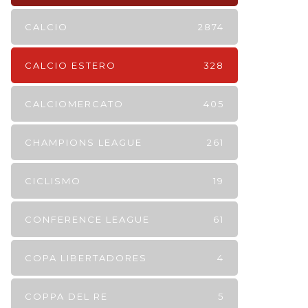
CALCIO
2874
CALCIO ESTERO
328
CALCIOMERCATO
405
CHAMPIONS LEAGUE
261
CICLISMO
19
CONFERENCE LEAGUE
61
COPA LIBERTADORES
4
COPPA DEL RE
5