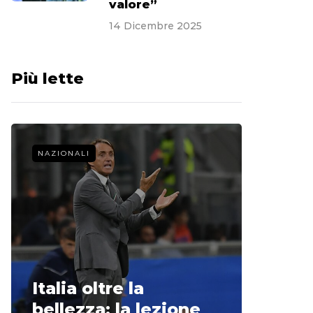
valore”
14 Dicembre 2025
Più lette
NAZIONALI
CALCIO 
La st
Italia oltre la
McCle
bellezza: la lezione
non o