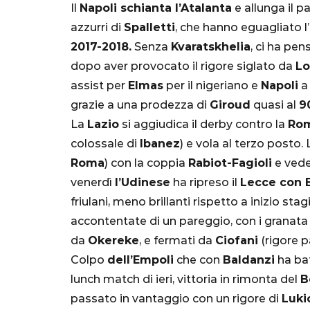
Il
Napoli schianta l’Atalanta
e allunga il p
azzurri di
Spalletti
, che hanno eguagliato
2017-2018.
Senza
Kvaratskhelia
, ci ha pe
dopo aver provocato il rigore siglato da
L
assist per
Elmas
per il nigeriano e
Napoli
grazie a una prodezza di
Giroud
quasi al
90
La
Lazio
si aggiudica il derby contro la
Ro
colossale di
Ibanez
) e vola al terzo posto.
SERIE A
Roma
) con la coppia
Rabiot-Fagioli
e vede 
venerdì
l’Udinese
ha ripreso il
Lecce con 
friulani, meno brillanti rispetto a inizio sta
accontentate di un pareggio, con i granata
da
Okereke
, e fermati da
Ciofani
(rigore 
Lautaro Mart
Colpo
dell’Empoli
che con
Baldanzi
ha bat
parla l'agent
lunch match di ieri, vittoria in rimonta del
B
"Bayern? Pe
passato in vantaggio con un rigore di
Luki
all'Inter e al