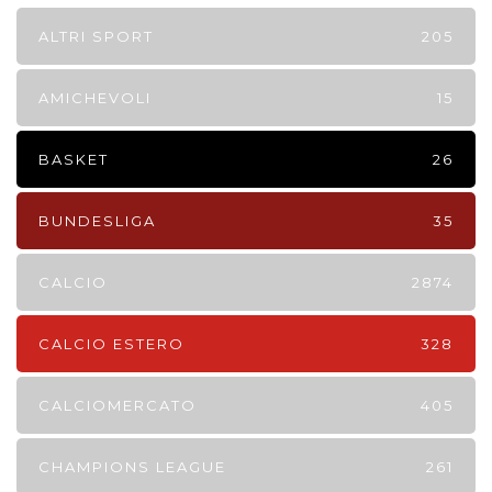
ALTRI SPORT
205
AMICHEVOLI
15
BASKET
26
BUNDESLIGA
35
CALCIO
2874
CALCIO ESTERO
328
CALCIOMERCATO
405
CHAMPIONS LEAGUE
261