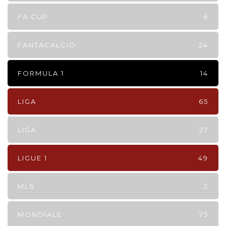
FA CUP
6
FANTACALCIO
24
FORMULA 1
14
LIGA
65
LIGA
27
LIGUE 1
49
MLS
2
MONDIALE
75