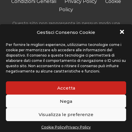
Condizioni Generali
Privacy Policy
Cookie
Policy
Questo sito non rappresenta in nessun modo una
testata giornalistica in quanto viene aggiornato senza
Gestisci Consenso Cookie
alcuna periodicità.
Accedendo, usando o navigando sul nostro sito stai
Per fornire le migliori esperienze, utilizziamo tecnologie come i
cookie per memorizzare e/o accedere alle informazioni del
accettando l’utilizzo di determinati cookie per migliorare
dispositivo. Il consenso a queste tecnologie ci permetterà di
la tua esperienza. Sport Network non utilizza cookie che
elaborare dati come il comportamento di navigazione o ID unici su
interferiscono con la tua privacy, ma solo quelli che
questo sito. Non acconsentire o ritirare il consenso può influire
negativamente su alcune caratteristiche e funzioni.
migliorano l’uso del nostro sito, ti preghiamo di far
riferimento alla sezione Condizioni Generali e Privacy
Policy per maggiori informazioni su come usiamo i cookie
Accetta
e come cancellarli nel caso lo desiderassi.
Nega
Il sito www.cplaynews.it è gestito da Sport Network srl,
con sede legale a Piazza Indipendenza 11/B - 00185 Roma
Visualizza le preferenze
(RM)
© 2022
Cookie Policy
Privacy Policy