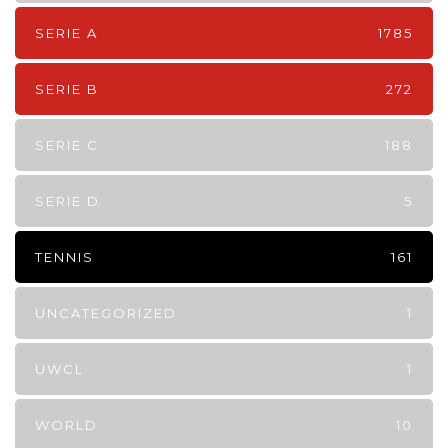
SERIE A
1785
SERIE B
272
SERIE C
188
SERIE D
5
TENNIS
161
UNCATEGORIZED
1
UWCL
1
WORLD
10