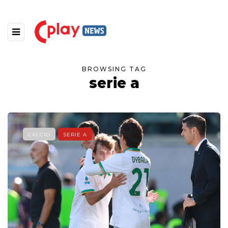
BROWSING TAG
serie a
CALCIO
SERIE A