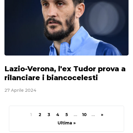
Lazio-Verona, l'ex Tudor prova a
rilanciare i biancocelesti
27 Aprile 2024
1
2
3
4
5
...
10
...
»
Ultima »