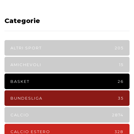
Categorie
ALTRI SPORT
205
AMICHEVOLI
15
BASKET
26
BUNDESLIGA
35
CALCIO
2874
CALCIO ESTERO
328