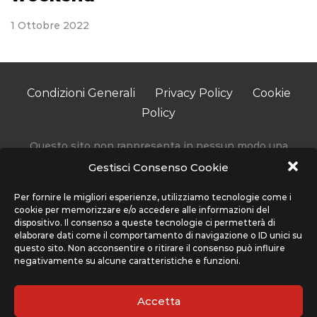
1 Ottobre 2022
Condizioni Generali
Privacy Policy
Cookie
Policy
Questo sito non rappresenta in nessun modo una
testata giornalistica in quanto viene aggiornato senza
Gestisci Consenso Cookie
alcuna periodicità.
Accedendo, usando o navigando sul nostro sito stai
Per fornire le migliori esperienze, utilizziamo tecnologie come i
cookie per memorizzare e/o accedere alle informazioni del
accettando l’utilizzo di determinati cookie per migliorare
dispositivo. Il consenso a queste tecnologie ci permetterà di
la tua esperienza. Sport Network non utilizza cookie che
elaborare dati come il comportamento di navigazione o ID unici su
interferiscono con la tua privacy, ma solo quelli che
questo sito. Non acconsentire o ritirare il consenso può influire
negativamente su alcune caratteristiche e funzioni.
migliorano l’uso del nostro sito, ti preghiamo di far
riferimento alla sezione Condizioni Generali e Privacy
Policy per maggiori informazioni su come usiamo i cookie
Accetta
e come cancellarli nel caso lo desiderassi.