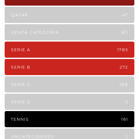
QATAR
47
SENZA CATEGORIA
83
SERIE A
1785
SERIE B
272
SERIE C
188
SERIE D
5
TENNIS
161
UNCATEGORIZED
1