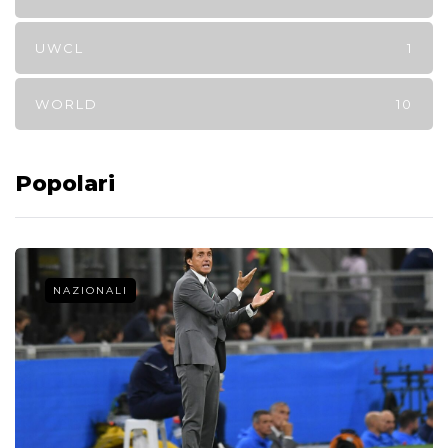
UWCL
1
WORLD
10
Popolari
NAZIONALI