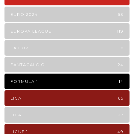
EURO 2024
63
EUROPA LEAGUE
119
FA CUP
6
FANTACALCIO
24
FORMULA 1
14
LIGA
65
LIGA
27
LIGUE 1
49