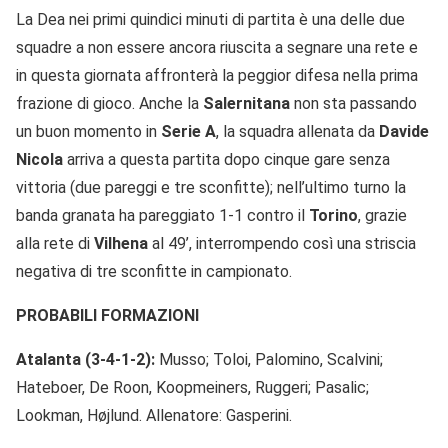
La Dea nei primi quindici minuti di partita è una delle due
squadre a non essere ancora riuscita a segnare una rete e
in questa giornata affronterà la peggior difesa nella prima
frazione di gioco. Anche la
Salernitana
non sta passando
un buon momento in
Serie A
, la squadra allenata da
Davide
Nicola
arriva a questa partita dopo cinque gare senza
vittoria (due pareggi e tre sconfitte); nell’ultimo turno la
banda granata ha pareggiato 1-1 contro il
Torino
, grazie
alla rete di
Vilhena
al 49’, interrompendo così una striscia
negativa di tre sconfitte in campionato.
PROBABILI FORMAZIONI
Atalanta (3-4-1-2):
Musso; Toloi, Palomino, Scalvini;
Hateboer, De Roon, Koopmeiners, Ruggeri; Pasalic;
Lookman, Højlund. Allenatore: Gasperini.