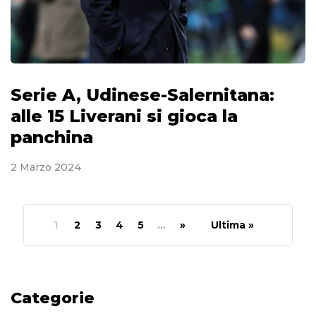
Serie A, Udinese-Salernitana:
alle 15 Liverani si gioca la
panchina
2 Marzo 2024
1
2
3
4
5
...
»
Ultima »
Categorie