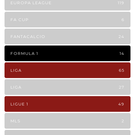
EUROPA LEAGUE
119
FA CUP
6
FANTACALCIO
24
FORMULA 1
14
LIGA
65
LIGA
27
LIGUE 1
49
MLS
2