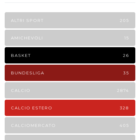
ALTRI SPORT
205
AMICHEVOLI
15
BASKET
26
BUNDESLIGA
35
CALCIO
2874
CALCIO ESTERO
328
CALCIOMERCATO
405