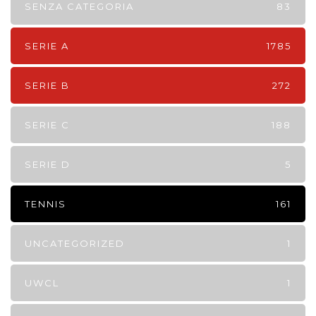
SENZA CATEGORIA
83
SERIE A
1785
SERIE B
272
SERIE C
188
SERIE D
5
TENNIS
161
UNCATEGORIZED
1
UWCL
1