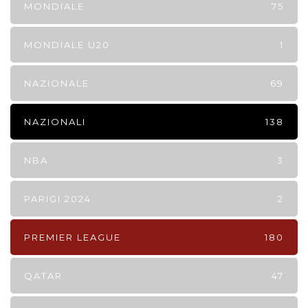
MONDIALE
75
MONDIALE U20
1
NAZIONALE
69
NAZIONALI
138
NBA
3
PARIGI 2024
2
PREMIER LEAGUE
180
QATAR
47