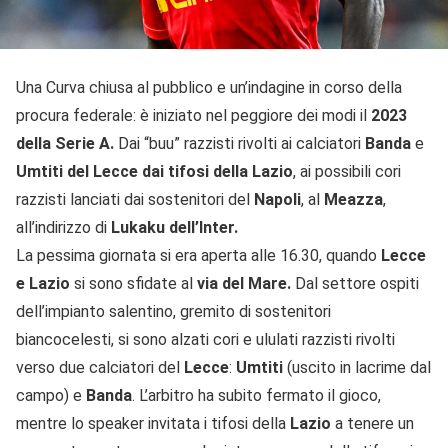
Una Curva chiusa al pubblico e un’indagine in corso della
procura federale: è iniziato nel peggiore dei modi il
2023
della Serie A.
Dai “buu” razzisti rivolti ai calciatori
Banda
e
Umtiti del Lecce dai tifosi della Lazio
, ai possibili cori
razzisti lanciati dai sostenitori del
Napoli
, al
Meazza
,
all’indirizzo di
Lukaku dell’Inter.
La pessima giornata si era aperta alle 16.30, quando
Lecce
e Lazio
si sono sfidate al
via del Mare.
Dal settore ospiti
dell’impianto salentino, gremito di sostenitori
biancocelesti, si sono alzati cori e ululati razzisti rivolti
verso due calciatori del
Lecce
:
Umtiti
(uscito in lacrime dal
campo) e
Banda
. L’arbitro ha subito fermato il gioco,
mentre lo speaker invitata i tifosi della
Lazio
a tenere un