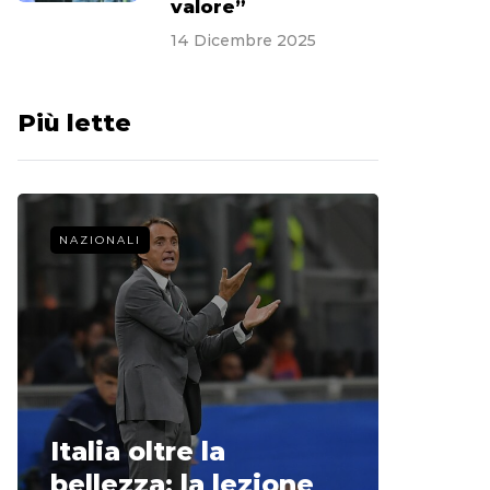
valore”
14 Dicembre 2025
Più lette
NAZIONALI
CALCIO 
La st
Italia oltre la
McCle
bellezza: la lezione
non o