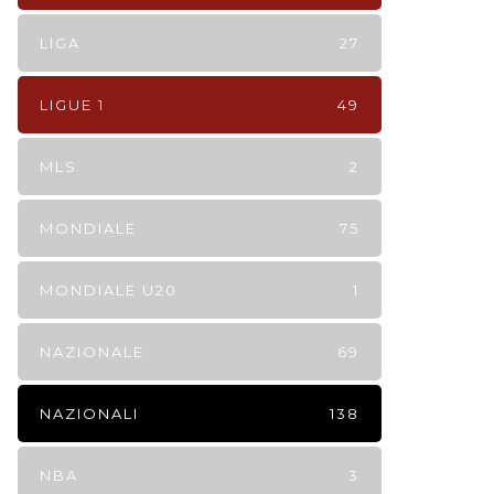
LIGA
27
LIGUE 1
49
MLS
2
MONDIALE
75
MONDIALE U20
1
NAZIONALE
69
NAZIONALI
138
NBA
3