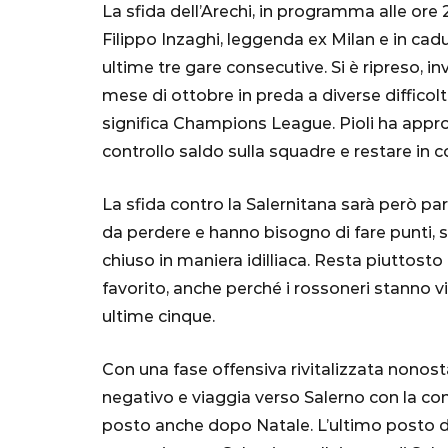
La sfida dell’Arechi, in programma alle ore 2
Filippo Inzaghi, leggenda ex Milan e in cad
ultime tre gare consecutive. Si è ripreso, i
mese di ottobre in preda a diverse difficoltà
significa Champions League. Pioli ha appro
controllo saldo sulla squadre e restare in c
La sfida contro la Salernitana sarà però pa
SERIE A
da perdere e hanno bisogno di fare punti, s
chiuso in maniera idilliaca. Resta piuttost
favorito, anche perché i rossoneri stanno v
ultime cinque.
Lautaro Mart
Con una fase offensiva rivitalizzata nonosta
parla l'agent
negativo e viaggia verso Salerno con la con
"Bayern? Pe
posto anche dopo Natale. L’ultimo posto de
all'Inter e al