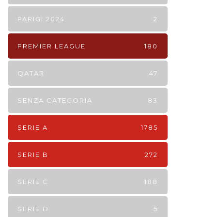
PARIGI 2024
2
PREMIER LEAGUE
180
QATAR
47
SENZA CATEGORIA
83
SERIE A
1785
SERIE B
272
SERIE C
188
SERIE D
5