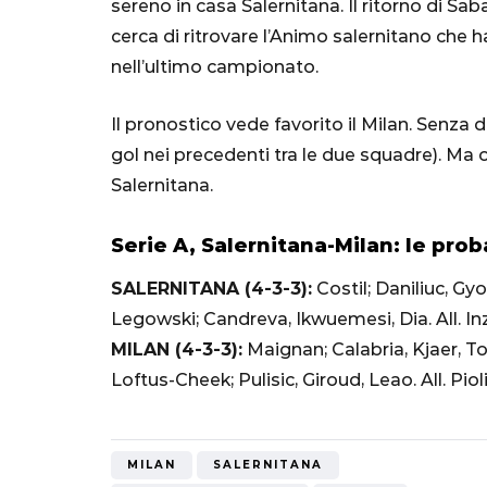
sereno in casa Salernitana. Il ritorno di Sab
Mondiale"
cerca di ritrovare l’Animo salernitano che 
nell’ultimo campionato.
5 Ottobre 2022
Il pronostico vede favorito il Milan. Senza 
gol nei precedenti tra le due squadre). Ma o
Salernitana.
Serie A, Salernitana-Milan: le prob
SALERNITANA (4-3-3):
Costil; Daniliuc, Gy
Legowski; Candreva, Ikwuemesi, Dia. All. In
MILAN (4-3-3):
Maignan; Calabria, Kjaer, T
Loftus-Cheek; Pulisic, Giroud, Leao. All. Pioli
MILAN
SALERNITANA