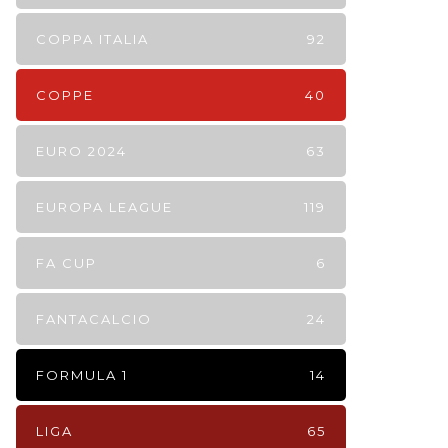
COPPA ITALIA
92
COPPE
40
EURO 2024
63
EUROPA LEAGUE
119
FA CUP
6
FANTACALCIO
24
FORMULA 1
14
LIGA
65