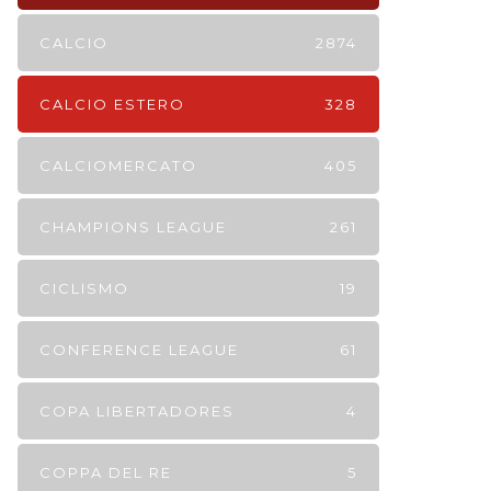
CALCIO
2874
CALCIO ESTERO
328
CALCIOMERCATO
405
CHAMPIONS LEAGUE
261
CICLISMO
19
CONFERENCE LEAGUE
61
COPA LIBERTADORES
4
COPPA DEL RE
5