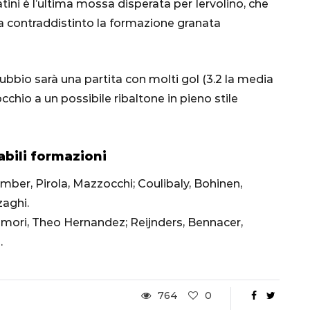
atini è l’ultima mossa disperata per Iervolino, che
Ottavi di Finale
ha contraddistinto la formazione granata
1 Dicembre 2022
dubbio sarà una partita con molti gol (3.2 la media
cchio a un possibile ribaltone in pieno stile
abili formazioni
omber, Pirola, Mazzocchi; Coulibaly, Bohinen,
zaghi.
omori, Theo Hernandez; Reijnders, Bennacer,
.
764
0