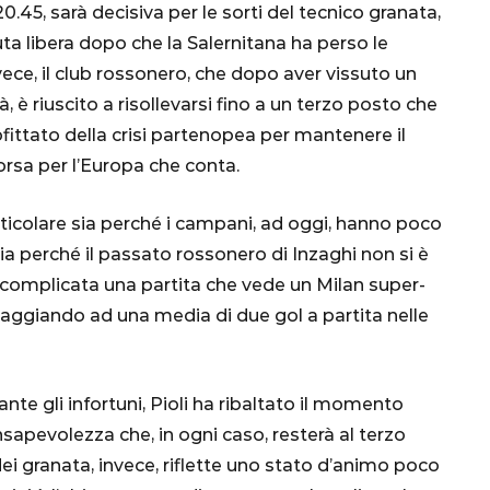
0.45, sarà decisiva per le sorti del tecnico granata,
uta libera dopo che la Salernitana ha perso le
nvece, il club rossonero, che dopo aver vissuto un
, è riuscito a risollevarsi fino a un terzo posto che
fittato della crisi partenopea per mantenere il
orsa per l’Europa che conta.
rticolare sia perché i campani, ad oggi, hanno poco
CALCIO
MONDIALE
QATAR
ia perché il passato rossonero di Inzaghi non si è
o complicata una partita che vede un Milan super-
iaggiando ad una media di due gol a partita nelle
inez,
nte gli infortuni, Pioli ha ribaltato il momento
e:
sapevolezza che, in ogni caso, resterà al terzo
nsa
Qatar 2022, Brasile
i granata, invece, riflette uno stato d’animo poco
già qualificato agli