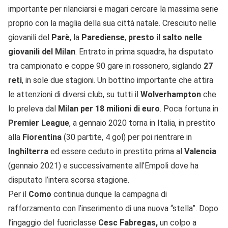
importante per rilanciarsi e magari cercare la massima serie
proprio con la maglia della sua città natale. Cresciuto nelle
giovanili del
Parè
, la
Parediense
,
presto il salto nelle
giovanili del Milan
. Entrato in prima squadra, ha disputato
tra campionato e coppe 90 gare in rossonero, siglando
27
reti
, in sole due stagioni. Un bottino importante che attira
le attenzioni di diversi club, su tutti il
Wolverhampton
che
lo preleva dal
Milan per 18 milioni di euro
. Poca fortuna in
Premier League
, a gennaio 2020 torna in Italia, in prestito
alla
Fiorentina
(30 partite, 4 gol) per poi rientrare in
Inghilterra
ed essere ceduto in prestito prima al
Valencia
(gennaio 2021) e successivamente all’Empoli dove ha
disputato l’intera scorsa stagione.
Per il
Como
continua dunque la campagna di
rafforzamento con l’inserimento di una nuova “stella”. Dopo
l’ingaggio del fuoriclasse
Cesc Fabregas,
un colpo a