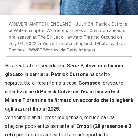
WOLVERHAMPTON, ENGLAND - JULY 04: Patrick Cutrone
of Wolverhampton Wanderers arrives at Compton ahead of
pre-season at The Sir Jack Hayward Training Ground on
July 04, 2022 in Wolverhampton, England. (Photo by Jack
Thomas - WWFC/Wolves via Getty Images)
Ha accettato di scendere in
Serie B
,
dove non ha mai
giocato in carriera. Patrick Cutrone
ha scelto
soprattutto di fare ritorno a casa.
Comasco
, cresciuto
nella frazione di
Parè di Colverde, l’ex attaccante di
Milan e Fiorentina ha firmato un accordo che lo legherà
agli azzurri fino al 2025.
Venticinque anni il prossimo gennaio, reduce da una
stagione poco entusiasmante all’
Empoli (28 presenze e 3
reti)
per il centravanti si tratta di un’opportunità