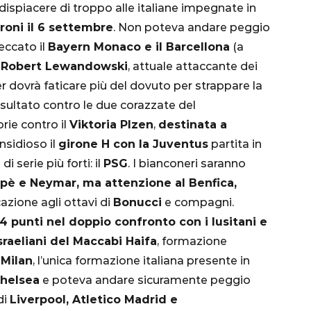
 dispiacere di troppo alle italiane impegnate in
ironi il 6 settembre
. Non poteva andare peggio
beccato il
Bayern Monaco e il Barcellona
(a
r
Robert Lewandowski
, attuale attaccante dei
ter dovrà faticare più del dovuto per strappare la
 risultato contro le due corazzate del
rie contro il
Viktoria Plzen
,
destinata a
 Insidioso il
girone H con la Juventus
partita in
CALCIO
MONDIALE
QATAR
i serie più forti: il
PSG
. I bianconeri saranno
pè e Neymar, ma attenzione al Benfica,
cazione agli ottavi di
Bonucci
e compagni.
4 punti nel doppio confronto con i lusitani e
sraeliani del Maccabi Haifa
, formazione
inez,
l
Milan
, l’unica formazione italiana presente in
e:
helsea
e poteva andare sicuramente peggio
nsa
Qatar 2022, Brasile
di
Liverpool, Atletico Madrid e
già qualificato agli