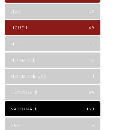
LIGA
27
LIGUE 1
49
MLS
2
MONDIALE
75
MONDIALE U20
1
NAZIONALE
69
NAZIONALI
138
NBA
3