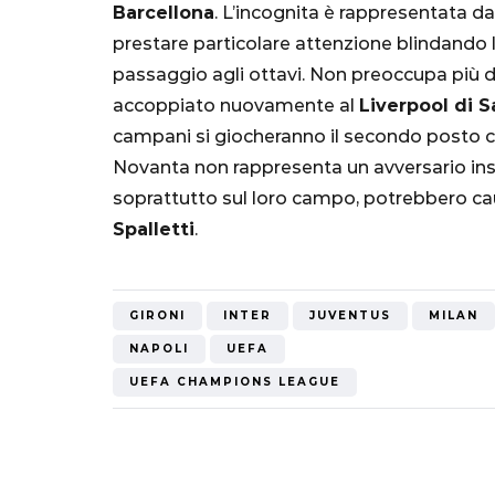
Barcellona
. L’incognita è rappresentata da
Mondiale"
prestare particolare attenzione blindando l
passaggio agli ottavi. Non preoccupa più d
5 Ottobre 2022
accoppiato nuovamente al
Liverpool di S
campani si giocheranno il secondo posto 
Novanta non rappresenta un avversario insu
soprattutto sul loro campo, potrebbero cau
Spalletti
.
GIRONI
INTER
JUVENTUS
MILAN
NAPOLI
UEFA
UEFA CHAMPIONS LEAGUE