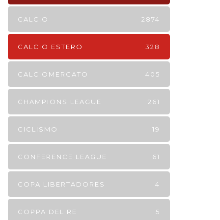
CALCIO
2874
CALCIO ESTERO
328
CALCIOMERCATO
405
CHAMPIONS LEAGUE
261
CICLISMO
19
CONFERENCE LEAGUE
61
COPA LIBERTADORES
4
COPPA DEL RE
5