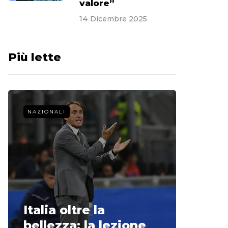
valore”
14 Dicembre 2025
Più lette
NAZIONALI
CALCIO 
La st
Italia oltre la
McCle
bellezza: la lezione
non o