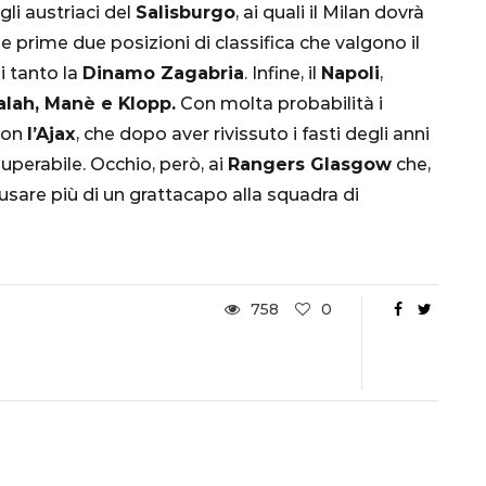
gli austriaci del
Salisburgo
, ai quali il Milan dovrà
Ottavi di Finale
e prime due posizioni di classifica che valgono il
i tanto la
Dinamo Zagabria
. Infine, il
Napoli
,
1 Dicembre 2022
alah, Manè e Klopp.
Con molta probabilità i
con
l’Ajax
, che dopo aver rivissuto i fasti degli anni
perabile. Occhio, però, ai
Rangers Glasgow
che,
sare più di un grattacapo alla squadra di
758
0