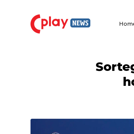
Hom
Sorte
h