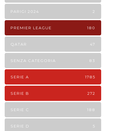
PARIGI 2024
2
PREMIER LEAGUE
180
QATAR
47
SENZA CATEGORIA
83
SERIE A
1785
SERIE B
272
SERIE C
188
SERIE D
5