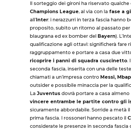
Il sorteggio dei gironi ha riservato qualche
Champions League
, al via con la
fase a g
all’
Inter
: i nerazzurri in terza fascia hanno 
proposito, subito un ritorno al passato pe
blaugrana ed ex bomber del
Bayern
). L’In
qualificazione agli ottavi: significherà fare
raggruppamento e portare a casa due vitto
ricoprire i panni di squadra cuscinetto
.
SERIE A
seconda fascia, inserita con una delle teste d
chiamati a un’impresa contro
Messi, Mbap
outsider e possibile minaccia per la qualifi
La
Juventus
dovrà portare a casa almeno
vincere entrambe le partite contro gli i
Lautaro Mart
sicuramente abbordabile. Sorride a metà i
parla l'agent
prima fascia. I rossoneri hanno pescato il
C
"Bayern? Pe
considerate le presenze in seconda fascia 
all'Inter e al