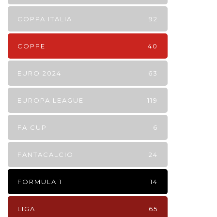
COPPA ITALIA
92
COPPE
40
EURO 2024
63
EUROPA LEAGUE
119
FA CUP
6
FANTACALCIO
24
FORMULA 1
14
LIGA
65