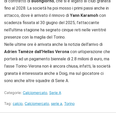
di contratto di
Buongiorno
, che si è legato al club granata
fino al 2028. La società ha poi mosso i primi passi anche in
attacco, dove è arrivato il rinnovo di
Yann Karamoh
con
scadenza fissata al 30 giugno del 2025; l’attaccante
nell’ultima stagione ha segnato cinque reti nelle ventitré
presenze con la maglia del Torino.
Nelle ultime ore è arrivata anche la notizia dell’arrivo di
Adrien Tamèze dall’Hellas Verona
con un’operazione che
porterà ad un pagamento biennale di 2.8 milioni di euro, ma
l’asse Torino-Verona non è ancora chiusa, infatti, la società
granata è interessata anche a Doig, ma sul giocatore ci
sono anche altre squadre di Serie A.
Categorie:
Calciomercato
,
Serie A
Tag:
calcio
,
Calciomercato
,
serie a
,
Torino