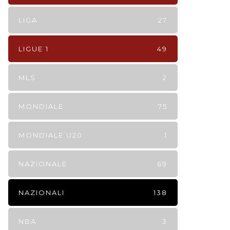
LIGA
27
LIGUE 1
49
MLS
2
MONDIALE
75
MONDIALE U20
1
NAZIONALE
69
NAZIONALI
138
NBA
3