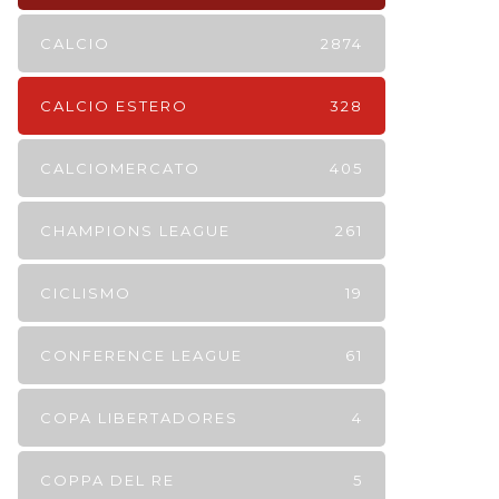
CALCIO
2874
CALCIO ESTERO
328
CALCIOMERCATO
405
CHAMPIONS LEAGUE
261
CICLISMO
19
CONFERENCE LEAGUE
61
COPA LIBERTADORES
4
COPPA DEL RE
5