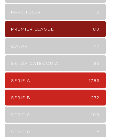
PARIGI 2024
2
PREMIER LEAGUE
180
QATAR
47
SENZA CATEGORIA
83
SERIE A
1785
SERIE B
272
SERIE C
188
SERIE D
5