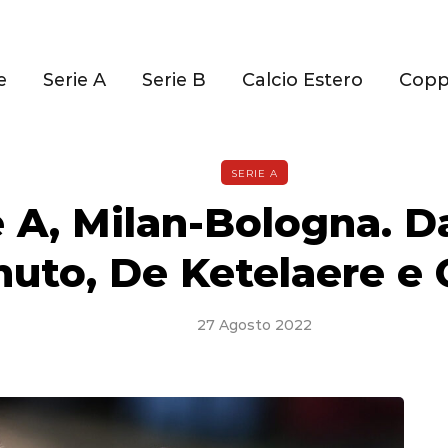
e
Serie A
Serie B
Calcio Estero
Cop
SERIE A
e A, Milan-Bologna. D
uto, De Ketelaere e 
27 Agosto 2022