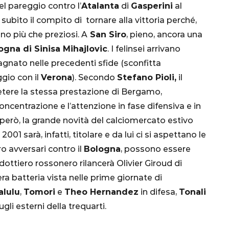
el pareggio contro l’
Atalanta
di
Gasperini
al
 subito il compito di tornare alla vittoria perché,
ono più che preziosi. A
San Siro
, pieno, ancora una
logna di Sinisa Mihajlovic
. I felinsei arrivano
nato nelle precedenti sfide (sconfitta
gio con il
Verona
). Secondo
Stefano Pioli,
il
etere la stessa prestazione di Bergamo,
entrazione e l’attenzione in fase difensiva e in
CALCIO
MONDIALE
QATAR
à, però, la grande novità del calciomercato estivo
e 2001 sarà, infatti, titolare e da lui ci si aspettano le
o avversari contro il
Bologna
, possono essere
ondottiero rossonero rilancerà Olivier Giroud di
a batteria vista nelle prime giornate di
inez,
alulu
,
Tomori
e
Theo Hernandez
in difesa,
Tonali
e:
gli esterni della trequarti.
nsa
Qatar 2022, Brasile
già qualificato agli