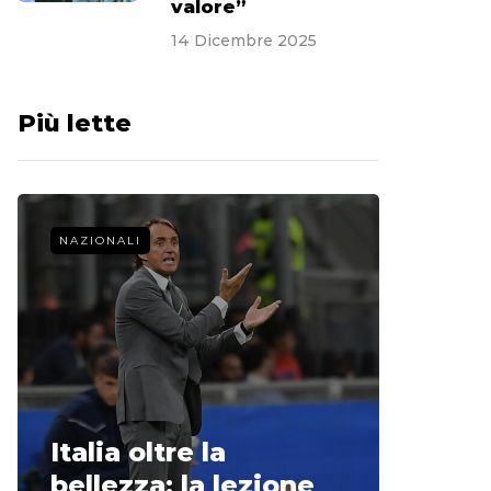
valore”
14 Dicembre 2025
Più lette
NAZIONALI
CALCIO 
La st
Italia oltre la
McCle
bellezza: la lezione
non o