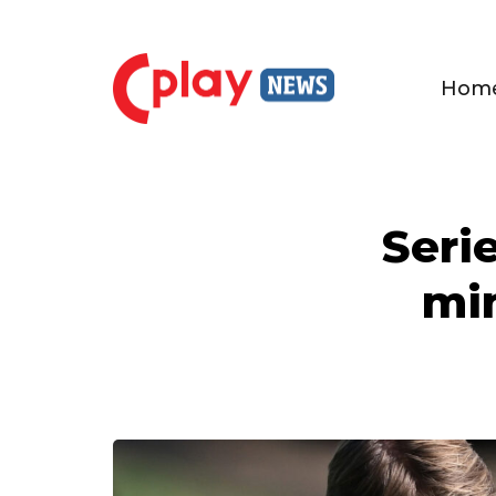
Hom
Seri
min