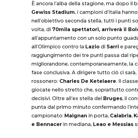
È ancora l’alba della stagione, ma dopo il b
Gewiss Stadium
, i campioni d’Italia hanno
nell’obiettivo seconda stella, tutti i punti s
volta, di
70mila spettatori, arriverà il Bo
all’appuntamento con un solo punto guadag
all’Olimpico contro la
Lazio
di
Sarri
e pareg
raggiungimento dei tre punti passa dal rip
migliorandone, contemporaneamente, la conc
SERIE A
fase conclusiva. A dirigere tutto ciò ci sar
rossonero:
Charles De Ketelaere
. Il class
giocate nello stretto che, soprattutto contr
decisivi. Oltre all’ex stella del
Bruges
, il c
punta dal primo minuto confermando l’inter
Lautaro Mart
campionato:
Maignan
in porta,
Calabria
,
K
parla l'agent
e Bennacer
in mediana,
Leao e Messias
su
"Bayern? Pe
all'Inter e al