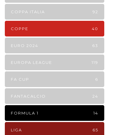
COPPA ITALIA
92
COPPE
40
EURO 2024
63
EUROPA LEAGUE
119
FA CUP
6
FANTACALCIO
24
FORMULA 1
14
LIGA
65