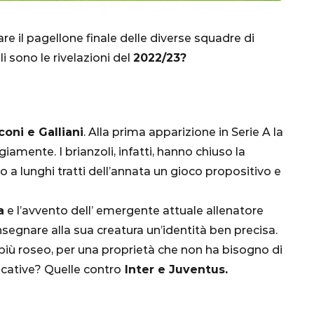
re il pagellone finale delle diverse squadre di
i sono le rivelazioni del
2022/23?
oni e Galliani
. Alla prima apparizione in Serie A la
amente. I brianzoli, infatti, hanno chiuso la
CALCIO
MONDIALE
QATAR
a lunghi tratti dell’annata un gioco propositivo e
a
e l’avvento dell’ emergente attuale allenatore
consegnare alla sua creatura un’identità ben precisa.
inez,
 più roseo, per una proprietà che non ha bisogno di
e:
ficative? Quelle contro
Inter e Juventus.
nsa
Qatar 2022, Brasile
già qualificato agli