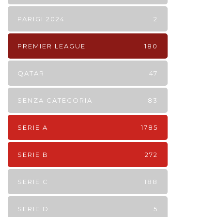
PARIGI 2024
2
PREMIER LEAGUE
180
QATAR
47
SENZA CATEGORIA
83
SERIE A
1785
SERIE B
272
SERIE C
188
SERIE D
5