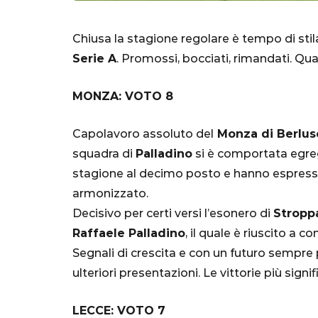
Chiusa la stagione regolare è tempo di stila
Serie A
. Promossi, bocciati, rimandati. Qual
MONZA: VOTO 8
Capolavoro assoluto del
Monza di Berlusc
squadra di
Palladino
si è comportata egregi
SERIE A
stagione al decimo posto e hanno espresso 
armonizzato.
Decisivo per certi versi l’esonero di
Stropp
Raffaele Palladino
, il quale è riuscito a 
Lautaro Mart
Segnali di crescita e con un futuro sempre
parla l'agent
ulteriori presentazioni. Le vittorie più signi
"Bayern? Pe
LECCE: VOTO 7
all'Inter e al