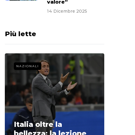
valore”
14 Dicembre 2025
Più lette
NAZIONALI
CALCIO 
La st
Italia oltre la
McCle
bellezza: la lezione
non o