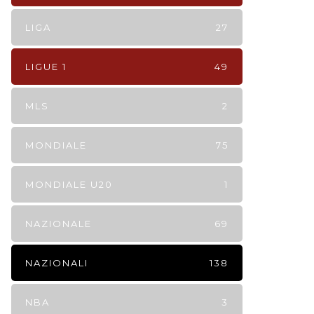
LIGA
27
LIGUE 1
49
MLS
2
MONDIALE
75
MONDIALE U20
1
NAZIONALE
69
NAZIONALI
138
NBA
3