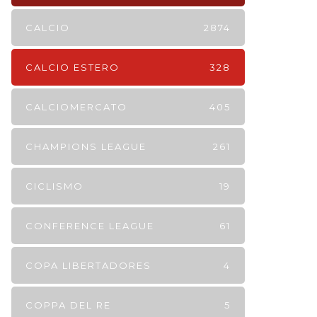
CALCIO
2874
CALCIO ESTERO
328
CALCIOMERCATO
405
CHAMPIONS LEAGUE
261
CICLISMO
19
CONFERENCE LEAGUE
61
COPA LIBERTADORES
4
COPPA DEL RE
5