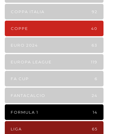
COPPA ITALIA
92
COPPE
40
EURO 2024
63
EUROPA LEAGUE
119
FA CUP
6
FANTACALCIO
24
FORMULA 1
14
LIGA
65