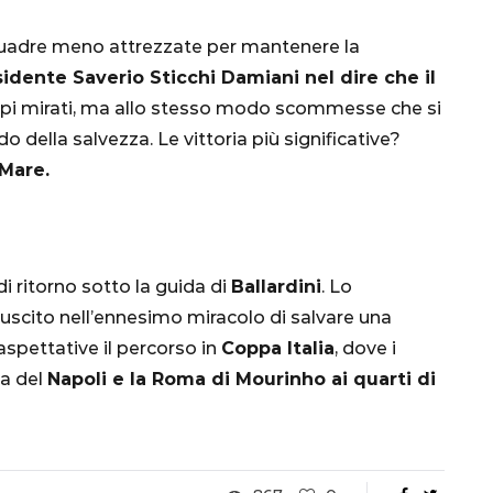
Ottavi di Finale
squadre meno attrezzate per mantenere la
1 Dicembre 2022
idente Saverio Sticchi Damiani nel dire che il
pi mirati, ma allo stesso modo scommesse che si
o della salvezza. Le vittoria più significative?
 Mare.
di ritorno sotto la guida di
Ballardini
. Lo
riuscito nell’ennesimo miracolo di salvare una
 aspettative il percorso in
Coppa Italia
, dove i
ia del
Napoli e la Roma di Mourinho ai quarti di