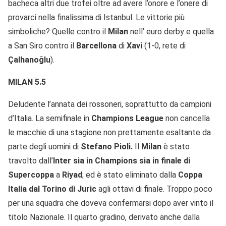
bacheca altri due trofei oltre ad avere l’onore e l’onere di
provarci nella finalissima di Istanbul. Le vittorie più
simboliche? Quelle contro il
Milan
nell’ euro derby e quella
a San Siro contro il
Barcellona
di
Xavi
(1-0, rete di
Çalhanoğlu
).
MILAN 5.5
Deludente l’annata dei rossoneri, soprattutto da campioni
d’Italia. La semifinale in
Champions League
non cancella
le macchie di una stagione non prettamente esaltante da
parte degli uomini di
Stefano Pioli.
Il
Milan
è stato
travolto dall’
Inter sia in Champions sia in finale di
Supercoppa
a
Riyad
; ed è stato eliminato dalla
Coppa
Italia dal Torino di Juric
agli ottavi di finale. Troppo poco
per una squadra che doveva confermarsi dopo aver vinto il
titolo Nazionale. Il quarto gradino, derivato anche dalla