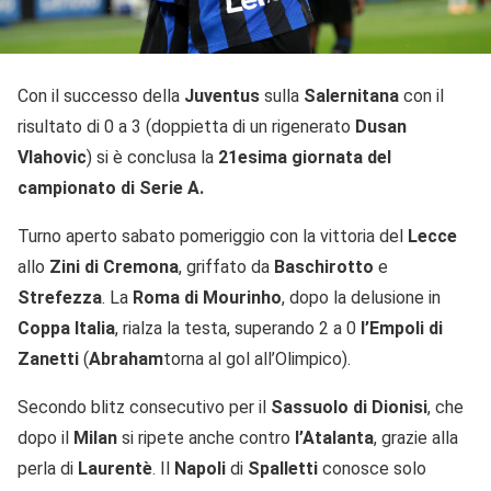
Con il successo della
Juventus
sulla
Salernitana
con il
risultato di 0 a 3 (doppietta di un rigenerato
Dusan
Vlahovic
) si è conclusa la
21esima giornata del
campionato di Serie A.
Turno aperto sabato pomeriggio con la vittoria del
Lecce
allo
Zini di Cremona
, griffato da
Baschirotto
e
Strefezza
. La
Roma di Mourinho
, dopo la delusione in
Coppa
Italia
, rialza la testa, superando 2 a 0
l’Empoli di
Zanetti
(
Abraham
torna al gol all’Olimpico).
Secondo blitz consecutivo per il
Sassuolo di Dionisi
, che
dopo il
Milan
si ripete anche contro
l’Atalanta
, grazie alla
perla di
Laurentè
. Il
Napoli
di
Spalletti
conosce solo