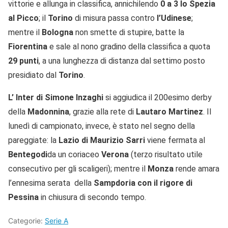
vittorie e allunga in classifica, annichilendo
0 a 3 lo Spezia
al Picco
; il
Torino
di misura passa contro
l’Udinese
;
mentre il
Bologna
non smette di stupire, batte la
Fiorentina
e sale al nono gradino della classifica a quota
29 punti
, a una lunghezza di distanza dal settimo posto
presidiato dal
Torino
.
L’ Inter di Simone Inzaghi
si aggiudica il 200esimo derby
della
Madonnina
, grazie alla rete di
Lautaro Martinez
. Il
lunedì di campionato, invece, è stato nel segno della
pareggiate: la
Lazio di Maurizio Sarri
viene fermata al
Bentegodi
da un coriaceo
Verona
(terzo risultato utile
consecutivo per gli scaligeri); mentre il
Monza
rende amara
l’ennesima serata della
Sampdoria con il rigore di
Pessina
in chiusura di secondo tempo.
Categorie:
Serie A