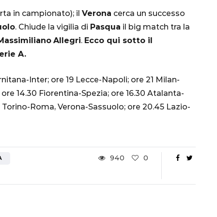
Ottavi di Finale
rta in campionato); il
Verona
cerca un successo
uolo
. Chiude la vigilia di
Pasqua
il big match tra la
1 Dicembre 2022
 Massimiliano
Allegri
.
Ecco qui sotto il
rie A.
nitana-Inter; ore 19 Lecce-Napoli; ore 21 Milan-
re 14.30 Fiorentina-Spezia; ore 16.30 Atalanta-
Torino-Roma, Verona-Sassuolo; ore 20.45 Lazio-
940
0
A