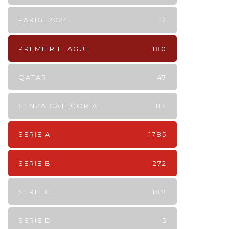
PARIGI 2024
2
PREMIER LEAGUE
180
QATAR
47
SENZA CATEGORIA
83
SERIE A
1785
SERIE B
272
SERIE C
188
SERIE D
5