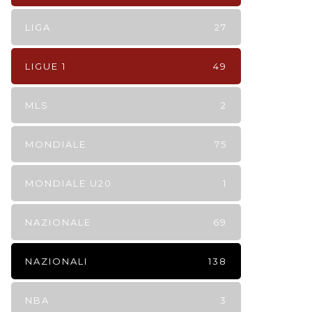
LIGA
27
LIGUE 1
49
MLS
2
MONDIALE
75
MONDIALE U20
1
NAZIONALE
69
NAZIONALI
138
NBA
3