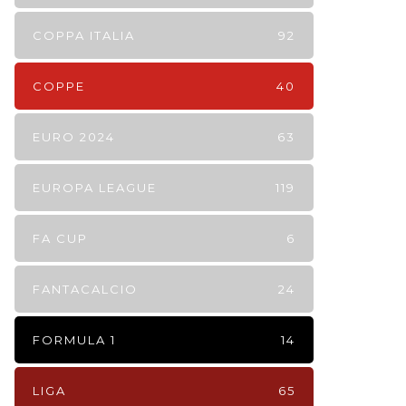
COPPA ITALIA
92
COPPE
40
EURO 2024
63
EUROPA LEAGUE
119
FA CUP
6
FANTACALCIO
24
FORMULA 1
14
LIGA
65