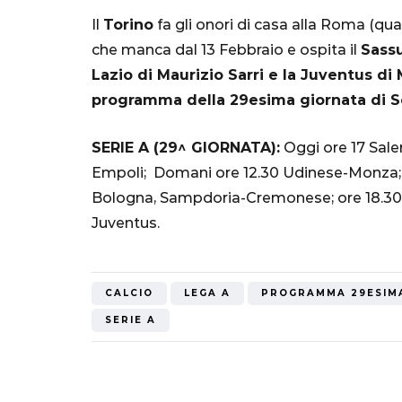
Mondiale"
Il
Torino
fa gli onori di casa alla Roma (qua
che manca dal 13 Febbraio e ospita il
Sass
5 Ottobre 2022
Lazio di Maurizio Sarri e la Juventus di
programma della 29esima giornata di Se
SERIE A (29^ GIORNATA):
Oggi ore 17 Saler
Empoli; Domani ore 12.30 Udinese-Monza; o
Bologna, Sampdoria-Cremonese; ore 18.30 
Juventus.
CALCIO
LEGA A
PROGRAMMA 29ESIM
SERIE A