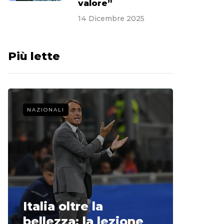
valore”
14 Dicembre 2025
Più lette
NAZIONALI
CALCIO 
La st
Italia oltre la
McCle
bellezza: la lezione
non o