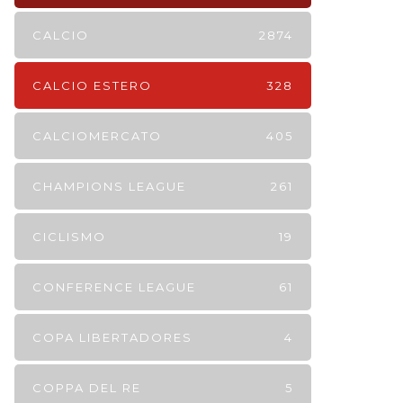
CALCIO
2874
CALCIO ESTERO
328
CALCIOMERCATO
405
CHAMPIONS LEAGUE
261
CICLISMO
19
CONFERENCE LEAGUE
61
COPA LIBERTADORES
4
COPPA DEL RE
5