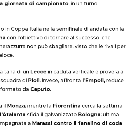
a giornata di campionato
, in un turno
o in Coppa Italia nella semifinale di andata con la
na
con l’obiettivo di tornare al successo, che
azzurra non può sbagliare, visto che le rivali per
eloce.
CALCIO
MONDIALE
QATAR
a tana di un
Lecce
in caduta verticale e proverà a
a squadra di
Pioli
, invece, affronta
l’Empoli,
reduce
asformato da
Caputo
.
 il
Monza
; mentre la
Fiorentina
cerca la settima
inez,
l’Atalanta
sfida il galvanizzato
Bologna
; ultima
e:
impegnata a
Marassi contro il fanalino di coda
nsa
Qatar 2022, Brasile
già qualificato agli