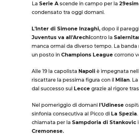
La
Serie A
scende in campo per la
29esim
condensato tra oggi domani.
L’Inter di Simone Inzaghi,
dopo il pareggi
Juventus va all’Arechi
contro la
Salernita
manca ormai da diverso tempo. La banda ner
un posto in
Champions League
corrono v
SERIE A
Alle 19 la capolista
Napoli
è impegnata nell
riscattare la pessima figura con il
Milan
. L
dal successo sul
Lecce
grazie al rigore tr
Nel pomeriggio di domani
l’Udinese
ospita
Lautaro Mart
sinfonia consecutiva al Picco di
La Spezia
.
parla l'agent
chiamata per la
Sampdoria di Stankovic
"Bayern? Pe
Cremonese.
all'Inter e al