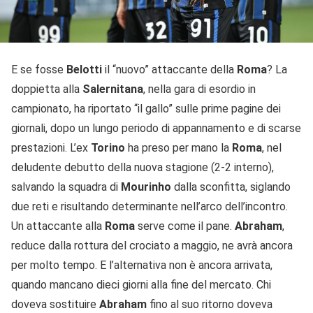
E se fosse
Belotti
il “nuovo” attaccante della
Roma
? La
doppietta alla
Salernitana
, nella gara di esordio in
campionato, ha riportato “il gallo” sulle prime pagine dei
giornali, dopo un lungo periodo di appannamento e di scarse
prestazioni. L’ex
Torino
ha preso per mano la
Roma
, nel
deludente debutto della nuova stagione (2-2 interno),
salvando la squadra di
Mourinho
dalla sconfitta, siglando
due reti e risultando determinante nell’arco dell’incontro.
Un attaccante alla
Roma
serve come il pane.
Abraham
,
reduce dalla rottura del crociato a maggio, ne avrà ancora
per molto tempo. E l’alternativa non è ancora arrivata,
quando mancano dieci giorni alla fine del mercato. Chi
doveva sostituire
Abraham
fino al suo ritorno doveva