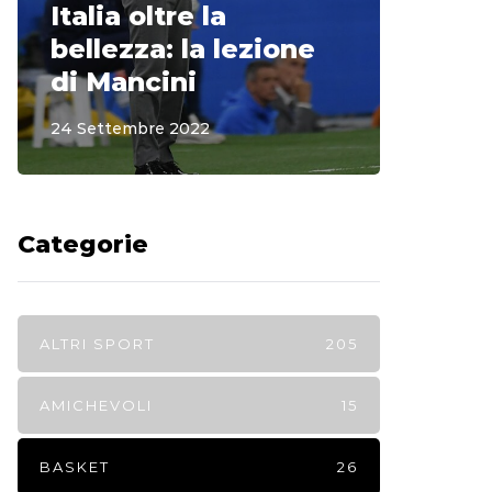
Italia oltre la
McCle
bellezza: la lezione
non o
di Mancini
Regi
24 Settembre 2022
15 Sette
Categorie
ALTRI SPORT
205
AMICHEVOLI
15
BASKET
26