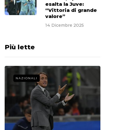
esalta la Juve:
“Vittoria di grande
valore”
14 Dicembre 2025
Più lette
NAZIONALI
CALCIO 
La st