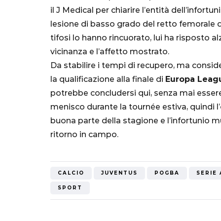
"Bayern? Pe
il J Medical per chiarire l’entità dell’infort
all'Inter e al
lesione di basso grado del retto femorale de
Mondiale"
tifosi lo hanno rincuorato, lui ha risposto 
vicinanza e l’affetto mostrato.
5 Ottobre 2022
Da stabilire i tempi di recupero, ma consi
la qualificazione alla finale di
Europa Leag
potrebbe concludersi qui, senza mai essere
menisco durante la tournée estiva, quindi l’
buona parte della stagione e l’infortunio 
ritorno in campo.
CALCIO
JUVENTUS
POGBA
SERIE 
SPORT