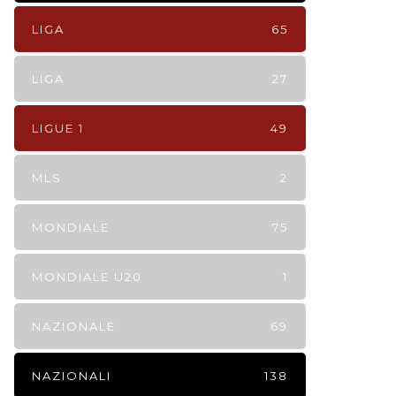
LIGA
65
LIGA
27
LIGUE 1
49
MLS
2
MONDIALE
75
MONDIALE U20
1
NAZIONALE
69
NAZIONALI
138