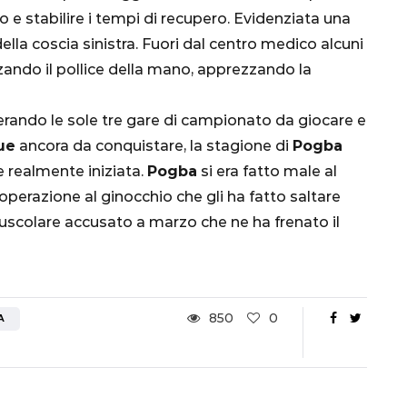
nsa
Qatar 2022, Brasile
unio e stabilire i tempi di recupero. Evidenziata una
già qualificato agli
lla coscia sinistra. Fuori dal centro medico alcuni
Ottavi di Finale
alzando il pollice della mano, apprezzando la
1 Dicembre 2022
derando le sole tre gare di campionato da giocare e
ue
ancora da conquistare, la stagione di
Pogba
 realmente iniziata.
Pogba
si era fatto male al
operazione al ginocchio che gli ha fatto saltare
muscolare accusato a marzo che ne ha frenato il
850
0
A