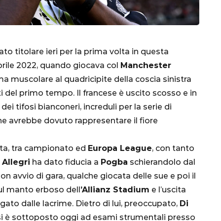
nato titolare ieri per la prima volta in questa
9 aprile 2022, quando giocava col
Manchester
ema muscolare al quadricipite della coscia sinistra
 del primo tempo. Il francese è uscito scosso e in
i tifosi bianconeri, increduli per la serie di
che avrebbe dovuto rappresentare il fiore
CALCIO
MONDIALE
QATAR
ita, tra campionato ed
Europa League
, con tanto
 Allegri
ha dato fiducia a
Pogba
schierandolo dal
on avvio di gara, qualche giocata delle sue e poi il
sul manto erboso dell
’Allianz Stadium
e l’uscita
inez,
igato dalle lacrime. Dietro di lui, preoccupato,
Di
e:
se si è sottoposto oggi ad esami strumentali presso