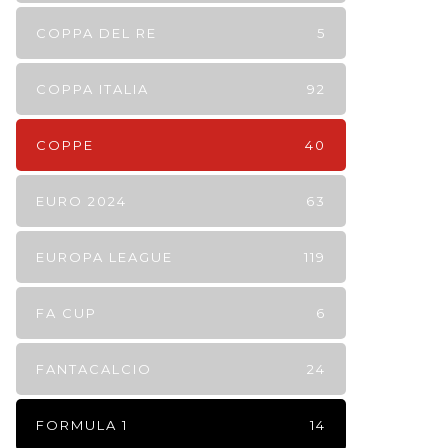
COPPA DEL RE
5
COPPA ITALIA
92
COPPE
40
EURO 2024
63
EUROPA LEAGUE
119
FA CUP
6
FANTACALCIO
24
FORMULA 1
14