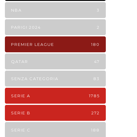
NBA
3
PARIGI 2024
2
PREMIER LEAGUE
180
QATAR
47
SENZA CATEGORIA
83
SERIE A
1785
SERIE B
272
SERIE C
188