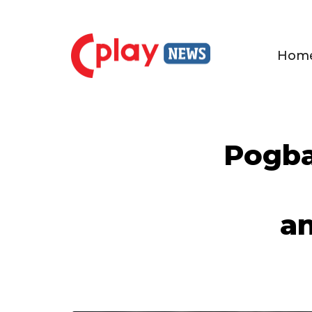
Hom
Pogba
an