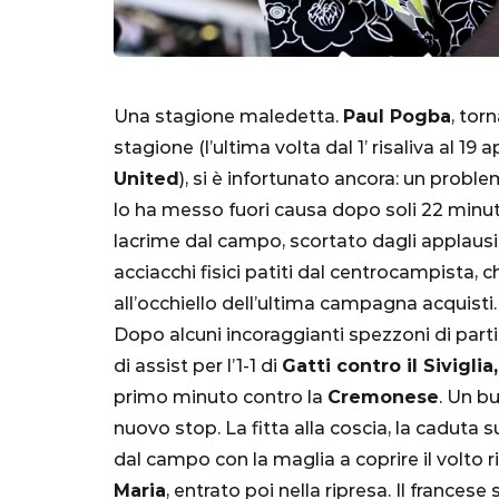
Una stagione maledetta.
Paul Pogba
, tor
stagione (l’ultima volta dal 1’ risaliva al 1
United
), si è infortunato ancora: un probl
lo ha messo fuori causa dopo soli 22 minuti
lacrime dal campo, scortato dagli applausi de
acciacchi fisici patiti dal centrocampista, 
SERIE A
all’occhiello dell’ultima campagna acquisti.
Dopo alcuni incoraggianti spezzoni di part
di assist per l’1-1 di
Gatti contro il Siviglia,
primo minuto contro la
Cremonese
. Un bu
nuovo stop. La fitta alla coscia, la caduta 
Lautaro Mart
dal campo con la maglia a coprire il volto r
parla l'agent
Maria
, entrato poi nella ripresa. Il france