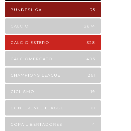
BUNDESLIGA
35
CALCIO
2874
CALCIO ESTERO
328
CALCIOMERCATO
405
CHAMPIONS LEAGUE
261
CICLISMO
19
CONFERENCE LEAGUE
61
COPA LIBERTADORES
4