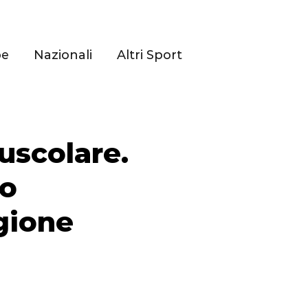
pe
Nazionali
Altri Sport
uscolare.
so
gione