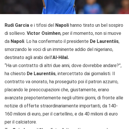
Rudi Garcia
e i tifosi del
Napoli
hanno tirato un bel sospiro
di sollievo.
Victor Osimhen
, per il momento, non si muove
da
Napoli
. Lo ha confermato il presidente
De
Laurentiis
,
smorzando le voci di un imminente addio del nigeriano,
destinato agli arabi dell’
Al-Hilal.
“Ha un contratto di altri due anni, dove dovrebbe andare?”,
ha chiesto
De Laurentiis
, intercettato dai giornalisti. Il
contratto va onorato, ha proseguito poi il patron azzurro,
placando le preoccupazioni che, giustamente, erano
avanzate prepotentemente negli ultimi giorni, di fronte alle
notizie di offerte straordinariamente importanti, da 140-
160 milioni di euro, per il cartellino, e da 40 milioni di euro
per il calciatore.