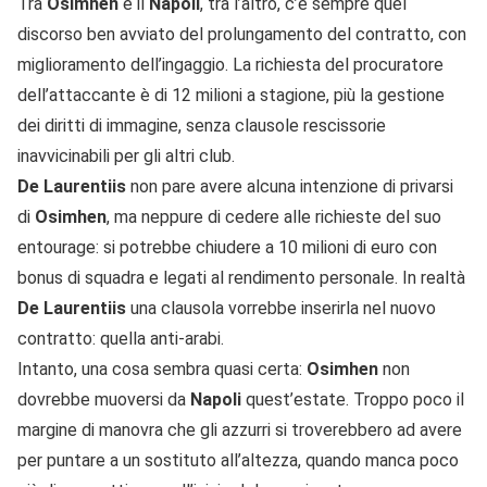
Tra
Osimhen
e il
Napoli
, tra l’altro, c’è sempre quel
discorso ben avviato del prolungamento del contratto, con
miglioramento dell’ingaggio. La richiesta del procuratore
dell’attaccante è di 12 milioni a stagione, più la gestione
dei diritti di immagine, senza clausole rescissorie
inavvicinabili per gli altri club.
De Laurentiis
non pare avere alcuna intenzione di privarsi
di
Osimhen
, ma neppure di cedere alle richieste del suo
entourage: si potrebbe chiudere a 10 milioni di euro con
bonus di squadra e legati al rendimento personale. In realtà
De Laurentiis
una clausola vorrebbe inserirla nel nuovo
contratto: quella anti-arabi.
Intanto, una cosa sembra quasi certa:
Osimhen
non
dovrebbe muoversi da
Napoli
quest’estate. Troppo poco il
margine di manovra che gli azzurri si troverebbero ad avere
per puntare a un sostituto all’altezza, quando manca poco