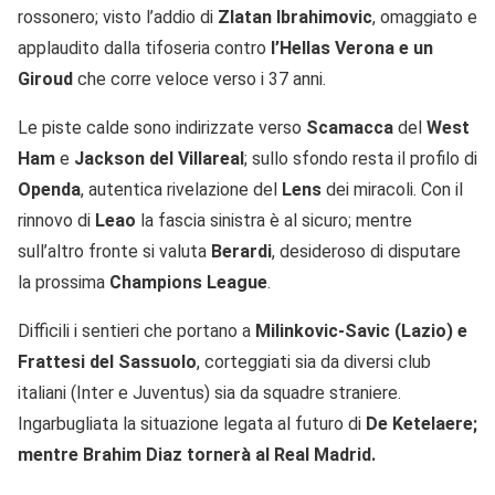
rossonero; visto l’addio di
Zlatan Ibrahimovic
, omaggiato e
applaudito dalla tifoseria contro
l’Hellas Verona e un
Giroud
che corre veloce verso i 37 anni.
Le piste calde sono indirizzate verso
Scamacca
del
West
Ham
e
Jackson del Villareal
; sullo sfondo resta il profilo di
Openda
, autentica rivelazione del
Lens
dei miracoli. Con il
rinnovo di
Leao
la fascia sinistra è al sicuro; mentre
sull’altro fronte si valuta
Berardi
, desideroso di disputare
la prossima
Champions League
.
Difficili i sentieri che portano a
Milinkovic-Savic (Lazio) e
Frattesi del Sassuolo
, corteggiati sia da diversi club
italiani (Inter e Juventus) sia da squadre straniere.
Ingarbugliata la situazione legata al futuro di
De Ketelaere;
mentre Brahim Diaz tornerà al Real Madrid.