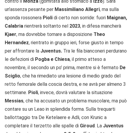
contro il
Monza
(gomitata allo stomaco a
Izzo
). Sarà
un’assenza pesante per
Massimiliano Allegri
, ma sulla
sponda rossonera
Pioli
di certo non sorride: fuori
Maignan,
Calabria
rientrerà soltanto nel
2023
, in difesa mancherà
Kjaer
, ma dovrebbe tornare a disposizione
Theo
Hernandez
, rientrato in gruppo ieri, forse giusto in tempo
per affrontare la
Juventus.
Tra le fila bianconeri perdurano
le defezioni di
Pogba e Chiesa
, il primo atteso a
novembre, il secondo un po’ prima, mentre si è fermato
De
Sciglio
, che ha rimediato una lesione di medio grado del
retto femorale della coscia destra, e ne avrà per almeno 3
settimane.
Pioli
, invece, dovrà valutare la situazione
Messias
, che ha accusato un problema muscolare, ma può
contare su un Leao in splendida forma. Sulla trequarti
ballottaggio tra De Ketelaere e Adli, con Krunic a
completare il terzetto alle spalle di
Giroud
. La
Juventus