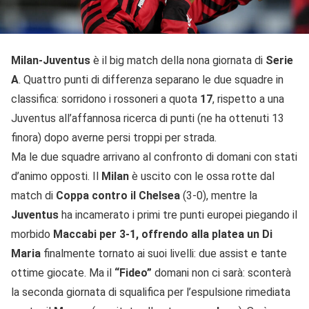
Milan-Juventus
è il big match della nona giornata di
Serie
A
. Quattro punti di differenza separano le due squadre in
classifica: sorridono i rossoneri a quota
17
, rispetto a una
Juventus all’affannosa ricerca di punti (ne ha ottenuti 13
finora) dopo averne persi troppi per strada.
Ma le due squadre arrivano al confronto di domani con stati
d’animo opposti. Il
Milan
è uscito con le ossa rotte dal
match di
Coppa contro il Chelsea
(3-0), mentre la
Juventus
ha incamerato i primi tre punti europei piegando il
morbido
Maccabi per 3-1, offrendo alla platea un Di
Maria
finalmente tornato ai suoi livelli: due assist e tante
ottime giocate. Ma il
“Fideo”
domani non ci sarà: sconterà
la seconda giornata di squalifica per l’espulsione rimediata