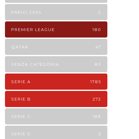
PARIGI 2024
2
PREMIER LEAGUE
180
QATAR
47
SENZA CATEGORIA
83
SERIE A
1785
SERIE B
272
SERIE C
188
SERIE D
5