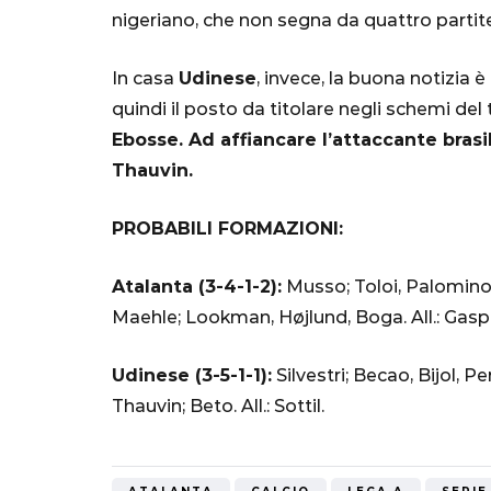
nigeriano, che non segna da quattro partit
Mondiale"
5 Ottobre 2022
In casa
Udinese
, invece, la buona notizia 
quindi il posto da titolare negli schemi del
Ebosse. Ad affiancare l’attaccante brasi
Thauvin.
PROBABILI FORMAZIONI:
Atalanta (3-4-1-2):
Musso; Toloi, Palomino
Maehle; Lookman, Højlund, Boga. All.: Gaspe
Udinese (3-5-1-1):
Silvestri; Becao, Bijol, 
Thauvin; Beto. All.: Sottil.