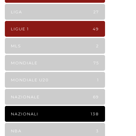
LIGA
27
LIGUE 1
49
MLS
2
MONDIALE
75
MONDIALE U20
1
NAZIONALE
69
NAZIONALI
138
NBA
3