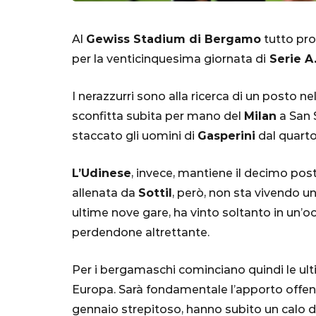
Al
Gewiss Stadium di Bergamo
tutto pro
per la venticinquesima giornata di
Serie A
I nerazzurri sono alla ricerca di un posto 
sconfitta subita per mano del
Milan
a San S
staccato gli uomini di
Gasperini
dal quarto 
SERIE A
L’Udinese
, invece, mantiene il decimo pos
allenata da
Sottil
, però, non sta vivendo 
ultime nove gare, ha vinto soltanto in un’
perdendone altrettante.
Lautaro Mart
parla l'agent
Per i bergamaschi cominciano quindi le ulti
"Bayern? Pe
Europa. Sarà fondamentale l’apporto offen
all'Inter e al
gennaio strepitoso, hanno subito un calo dr