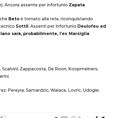
e). Ancora assente per infortunio
Zapata
.
Ottavi di Finale
1 Dicembre 2022
è che
Beto
è tornato alla rete, riconquistando
 tecnico
Sottil
. Assenti per infortunio
Deulofeu ed
liano sarà, probabilmente, l’ex Marsiglia
, Scalvini; Zappacosta, De Roon, Koopmeiners,
rini.
Perez; Pereyra, Samardzic, Walace, Lovric, Udogie;