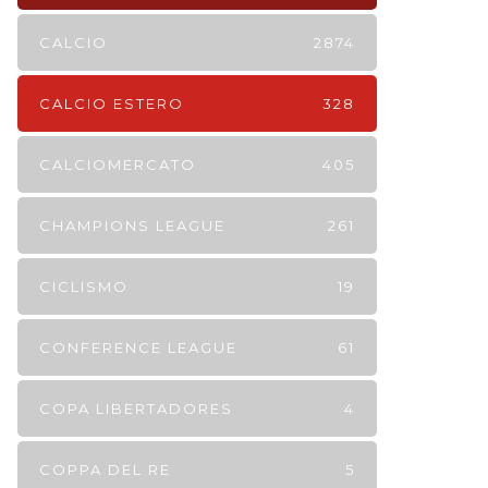
CALCIO
2874
CALCIO ESTERO
328
CALCIOMERCATO
405
CHAMPIONS LEAGUE
261
CICLISMO
19
CONFERENCE LEAGUE
61
COPA LIBERTADORES
4
COPPA DEL RE
5