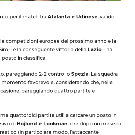
nto per il match tra
Atalanta e Udinese
, valido
.
nelle competizioni europee del prossimo anno e la
iro – e la conseguente vittoria della
Lazio
– ha
posto in classifica.
CALCIO
MONDIALE
QATAR
to, pareggiando 2-2 contro lo
Spezia
. La squadra
un momento favorevole, considerando che, nelle
occasione, pareggiando quattro partite e
inez,
e:
me quattordici partite utili a cercare un posto in
nsa
Qatar 2022, Brasile
sivo di
Hojlund e Lookman
, che dopo un mese di
già qualificato agli
astico (in particolare modo, l’attaccante