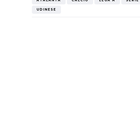
ATALANTA
CALCIO
LEGA A
SERIE
UDINESE