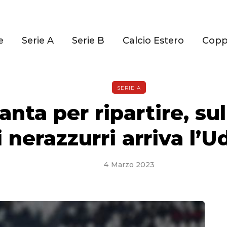
e
Serie A
Serie B
Calcio Estero
Cop
SERIE A
anta per ripartire, su
 nerazzurri arriva l’U
4 Marzo 2023