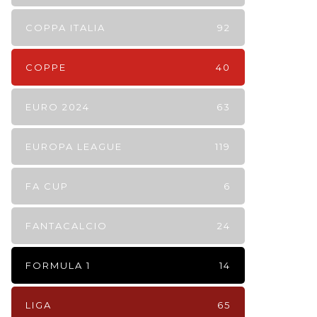
COPPA ITALIA
92
COPPE
40
EURO 2024
63
EUROPA LEAGUE
119
FA CUP
6
FANTACALCIO
24
FORMULA 1
14
LIGA
65