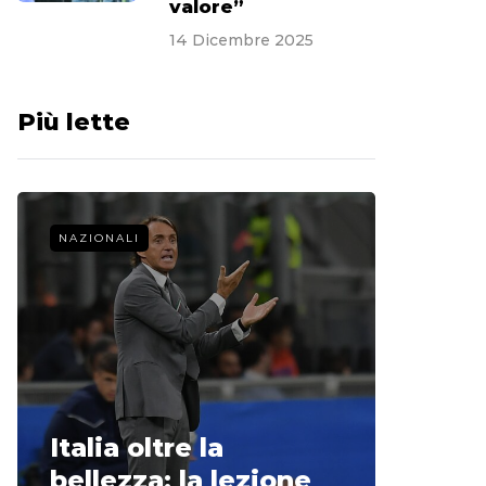
valore”
14 Dicembre 2025
Più lette
NAZIONALI
CALCIO 
La st
Italia oltre la
McCle
bellezza: la lezione
non o