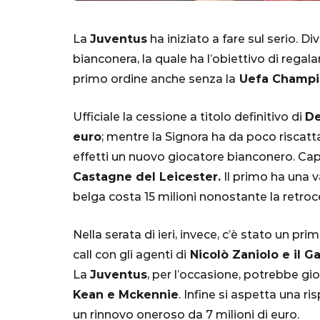
La
Juventus
ha iniziato a fare sul serio. Di
bianconera, la quale ha l’obiettivo di regala
primo ordine anche senza la
Uefa Champi
Ufficiale la cessione a titolo definitivo di
De
euro
; mentre la Signora ha da poco riscattat
effetti un nuovo giocatore bianconero. Capi
SERIE A
Castagne del Leicester.
Il primo ha una va
belga costa 15 milioni nonostante la retro
Nella serata di ieri, invece, c’è stato un p
Lautaro Mart
call con gli agenti di
Nicolò Zaniolo e il G
parla l'agent
La
Juventus
, per l’occasione, potrebbe gi
"Bayern? Pe
Kean e Mckennie
. Infine si aspetta una r
all'Inter e al
un rinnovo oneroso da 7 milioni di euro.