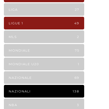
LIGA
27
LIGUE 1
49
MLS
2
MONDIALE
75
MONDIALE U20
1
NAZIONALE
69
NAZIONALI
138
NBA
3