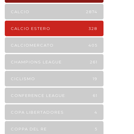
CALCIO
2874
CALCIO ESTERO
328
CALCIOMERCATO
405
CHAMPIONS LEAGUE
261
CICLISMO
19
CONFERENCE LEAGUE
61
COPA LIBERTADORES
4
COPPA DEL RE
5