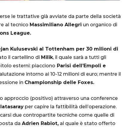
verse le trattative già avviate da parte della società
re al tecnico
Massimiliano Allegri
un organico di
ons League.
jan Kulusevski al Tottenham per 30 milioni di
o il cartellino di
Milik
, il quale sarà a tutti gli
tolo esterni: piacciono
Parisi dell’Empoli e
CALCIO
MONDIALE
QATAR
lutazione intorno ai 10-12 milioni di euro; mentre il
cessione in
Championship delle Foxes.
rimo approccio (positivo) attraverso una conference
inez,
alatasaray
per capire la fattibilità dell’operazione.
e:
ocarsi due contropartite tecniche come quelle di
nsa
Qatar 2022, Brasile
isposta da
Adrien Rabiot,
al quale è stato offerto
già qualificato agli