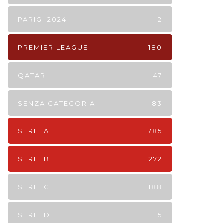
PARIGI 2024
2
PREMIER LEAGUE
180
QATAR
47
SENZA CATEGORIA
83
SERIE A
1785
SERIE B
272
SERIE C
188
SERIE D
5