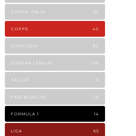
COPPA ITALIA
92
COPPE
40
EURO 2024
63
EUROPA LEAGUE
119
FA CUP
6
FANTACALCIO
24
FORMULA 1
14
LIGA
65