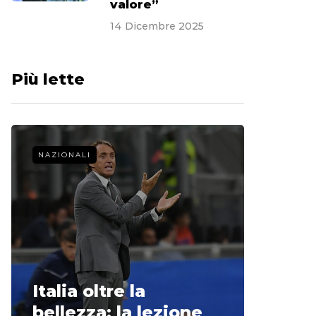
valore”
14 Dicembre 2025
Più lette
NAZIONALI
CALCIO 
La st
Italia oltre la
McCle
bellezza: la lezione
non o