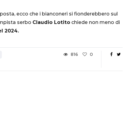
Ottavi di Finale
posta, ecco che i bianconeri si fionderebbero sul
1 Dicembre 2022
campista serbo
Claudio Lotito
chiede non meno di
el 2024.
816
0