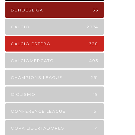
BUNDESLIGA
35
CALCIO
2874
CALCIO ESTERO
328
CALCIOMERCATO
405
CHAMPIONS LEAGUE
261
CICLISMO
19
CONFERENCE LEAGUE
61
COPA LIBERTADORES
4