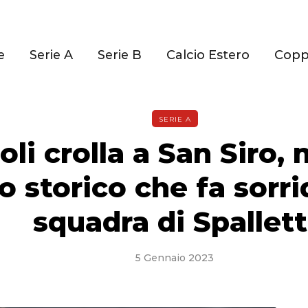
e
Serie A
Serie B
Calcio Estero
Cop
SERIE A
oli crolla a San Siro,
o storico che fa sorri
squadra di Spallett
5 Gennaio 2023