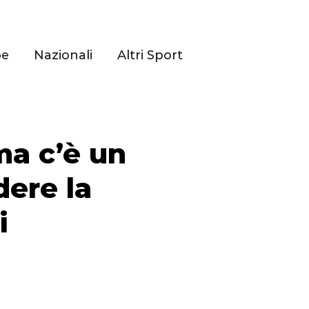
pe
Nazionali
Altri Sport
 ma c’è un
dere la
i