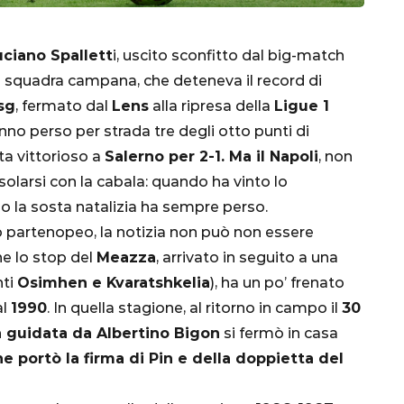
uciano Spallett
i, uscito sconfitto dal big-match
a squadra campana, che deteneva il record di
sg
, fermato dal
Lens
alla ripresa della
Ligue 1
anno perso per strada tre degli otto punti di
lta vittorioso a
Salerno per 2-1. Ma il Napoli
, non
olarsi con la cabala: quando ha vinto lo
po la sosta natalizia ha sempre perso.
 partenopeo, la notizia non può non essere
CALCIO
MONDIALE
QATAR
e lo stop del
Meazza
, arrivato in seguito a una
nti
Osimhen e Kvaratshkelia
), ha un po’ frenato
al
1990
. In quella stagione, al ritorno in campo il
30
a guidata da Albertino Bigon
si fermò in casa
he portò la firma di Pin e della doppietta del
inez,
e: