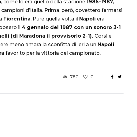
a
, come lo era quello della stagione
1986-1987
,
nsa
Qatar 2022, Brasile
a campioni d’Italia. Prima, però, dovettero fermarsi
già qualificato agli
la
Fiorentina
. Pure quella volta il
Napoli
era
Ottavi di Finale
mposero il
4 gennaio del 1987 con un sonoro 3-1
elli (di Maradona il provvisorio 2-1).
Corsi e
1 Dicembre 2022
dere meno amara la sconfitta di ieri a un
Napoli
favorito per la vittoria del campionato.
780
0