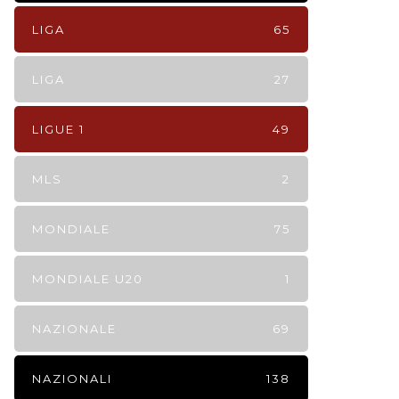
LIGA
65
LIGA
27
LIGUE 1
49
MLS
2
MONDIALE
75
MONDIALE U20
1
NAZIONALE
69
NAZIONALI
138