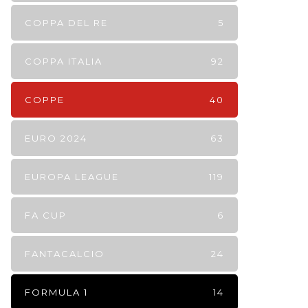
COPPA DEL RE
5
COPPA ITALIA
92
COPPE
40
EURO 2024
63
EUROPA LEAGUE
119
FA CUP
6
FANTACALCIO
24
FORMULA 1
14