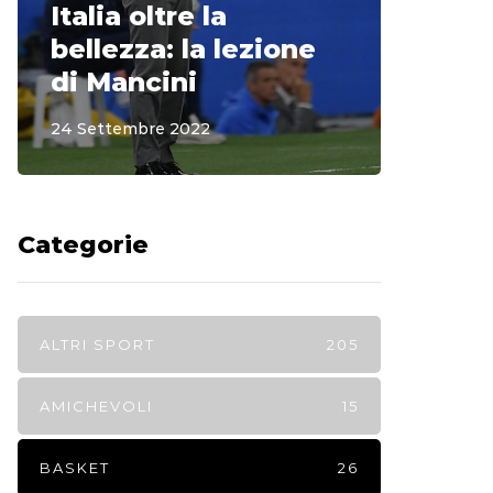
Italia oltre la
McCle
bellezza: la lezione
non o
di Mancini
Regi
24 Settembre 2022
15 Sette
Categorie
ALTRI SPORT
205
AMICHEVOLI
15
BASKET
26