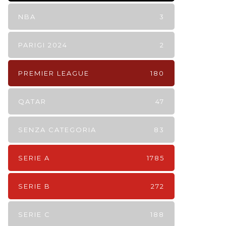
NBA
3
PARIGI 2024
2
PREMIER LEAGUE
180
QATAR
47
SENZA CATEGORIA
83
SERIE A
1785
SERIE B
272
SERIE C
188