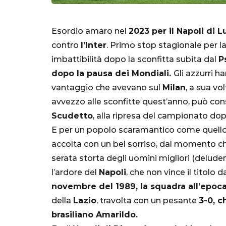
Esordio amaro nel
2023 per il Napoli di L
contro
l’Inter
. Primo stop stagionale per l
imbattibilità dopo la sconfitta subita dal
P
dopo la pausa dei Mondiali.
Gli azzurri h
vantaggio che avevano sul
Milan
, a sua vo
avvezzo alle sconfitte quest’anno, può cons
Scudetto
, alla ripresa del campionato do
E per un popolo scaramantico come quello
SERIE A
accolta con un bel sorriso, dal momento ch
serata storta degli uomini migliori (delude
l’ardore del
Napoli
, che non vince il titolo d
novembre del 1989, la squadra all’epoc
della
Lazio
, travolta con un pesante
3-0, c
Lautaro Mart
brasiliano Amarildo.
parla l'agent