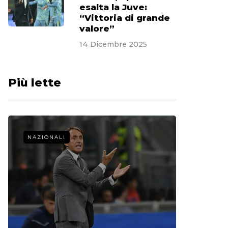
esalta la Juve:
“Vittoria di grande
valore”
14 Dicembre 2025
Più lette
NAZIONALI
CALCIO 
La st