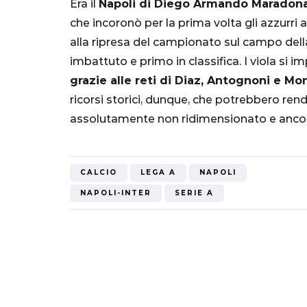
Era il
Napoli di Diego Armando Maradon
"Bayern? Pe
che incoronò per la prima volta gli azzurri 
all'Inter e al
alla ripresa del campionato sul campo del
Mondiale"
imbattuto e primo in classifica. I viola si i
grazie alle reti di Diaz, Antognoni e Mon
5 Ottobre 2022
ricorsi storici, dunque, che potrebbero ren
assolutamente non ridimensionato e ancora 
CALCIO
LEGA A
NAPOLI
NAPOLI-INTER
SERIE A