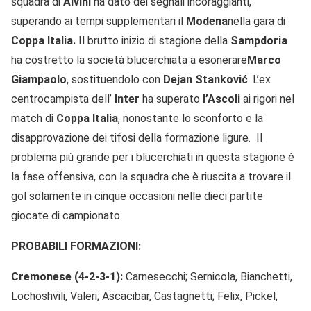
squadra di
Alvini
ha dato dei segnali incoraggianti,
superando ai tempi supplementari il
Modena
nella gara di
Coppa Italia.
Il brutto inizio di stagione della
Sampdoria
ha costretto la società blucerchiata a esonerare
Marco
Giampaolo
, sostituendolo con
Dejan
Stanković
. L’ex
centrocampista dell’
Inter
ha superato
l’Ascoli
ai rigori nel
match di
Coppa Italia
, nonostante lo sconforto e la
disapprovazione dei tifosi della formazione ligure. Il
problema più grande per i blucerchiati in questa stagione è
la fase offensiva, con la squadra che è riuscita a trovare il
gol solamente in cinque occasioni nelle dieci partite
giocate di campionato.
PROBABILI FORMAZIONI:
Cremonese (4-2-3-1):
Carnesecchi; Sernicola, Bianchetti,
Lochoshvili, Valeri; Ascacibar, Castagnetti; Felix, Pickel,