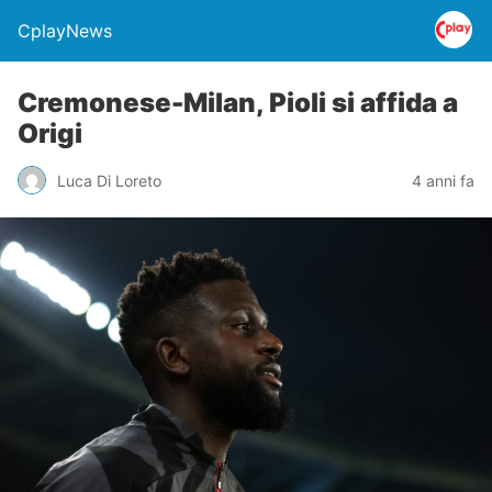
CplayNews
Cremonese-Milan, Pioli si affida a
Origi
Luca Di Loreto
4 anni fa