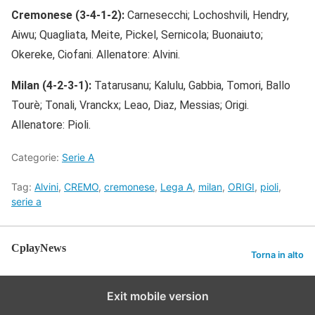
Cremonese (3-4-1-2):
Carnesecchi; Lochoshvili, Hendry,
Aiwu; Quagliata, Meite, Pickel, Sernicola; Buonaiuto;
Okereke, Ciofani. Allenatore: Alvini.
Milan (4-2-3-1):
Tatarusanu; Kalulu, Gabbia, Tomori, Ballo
Tourè; Tonali, Vranckx; Leao, Diaz, Messias; Origi.
Allenatore: Pioli.
Categorie:
Serie A
Tag:
Alvini
,
CREMO
,
cremonese
,
Lega A
,
milan
,
ORIGI
,
pioli
,
serie a
CplayNews
Torna in alto
Exit mobile version