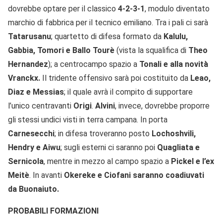
dovrebbe optare per il classico
4-2-3-1
, modulo diventato
marchio di fabbrica per il tecnico emiliano. Tra i pali ci sarà
Tatarusanu
; quartetto di difesa formato da
Kalulu,
Gabbia, Tomori e Ballo Tourè
(vista la squalifica di
Theo
Hernandez
); a centrocampo spazio a
Tonali e alla novità
Vranckx.
Il tridente offensivo sarà poi costituito da
Leao,
Diaz e Messias
; il quale avrà il compito di supportare
l’unico centravanti
Origi
.
Alvini
, invece, dovrebbe proporre
gli stessi undici visti in terra campana. In porta
Carnesecchi
; in difesa troveranno posto
Lochoshvili,
Hendry e Aiwu
; sugli esterni ci saranno poi
Quagliata e
Sernicola
, mentre in mezzo al campo spazio a
Pickel e l’ex
Meitè
. In avanti
Okereke e Ciofani saranno coadiuvati
da Buonaiuto.
PROBABILI FORMAZIONI