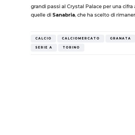
Mondiale"
grandi passi al Crystal Palace per una cifra
quelle di
Sanabria
, che ha scelto di rimane
5 Ottobre 2022
CALCIO
CALCIOMERCATO
GRANATA
SERIE A
TORINO