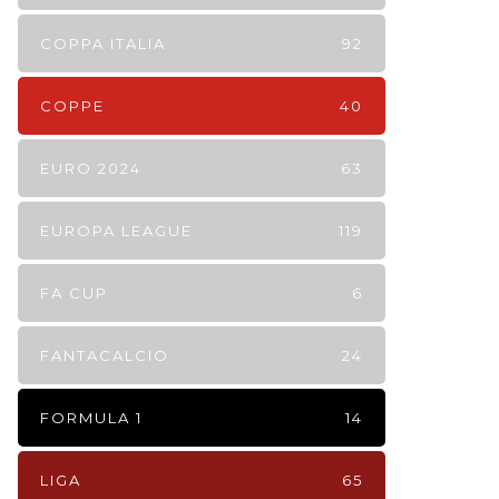
COPPA ITALIA
92
COPPE
40
EURO 2024
63
EUROPA LEAGUE
119
FA CUP
6
FANTACALCIO
24
FORMULA 1
14
LIGA
65