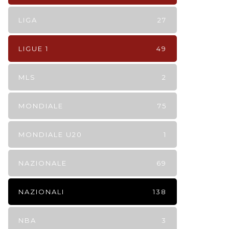
LIGA
27
LIGUE 1
49
MLS
2
MONDIALE
75
MONDIALE U20
1
NAZIONALE
69
NAZIONALI
138
NBA
3