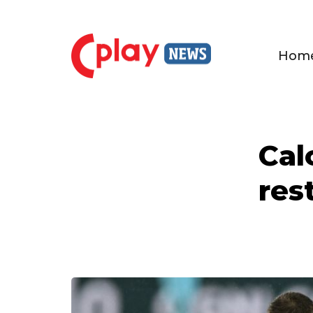
Hom
Cal
res