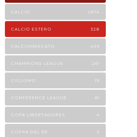
CALCIO
2874
CALCIO ESTERO
328
CALCIOMERCATO
405
CHAMPIONS LEAGUE
261
CICLISMO
19
CONFERENCE LEAGUE
61
COPA LIBERTADORES
4
COPPA DEL RE
5