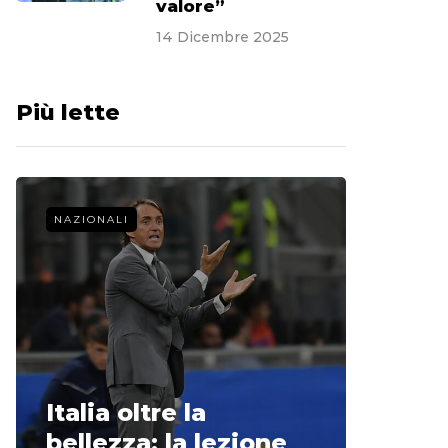
valore”
14 Dicembre 2025
Più lette
NAZIONALI
CALCIO 
La st
Italia oltre la
McCle
bellezza: la lezione
non o