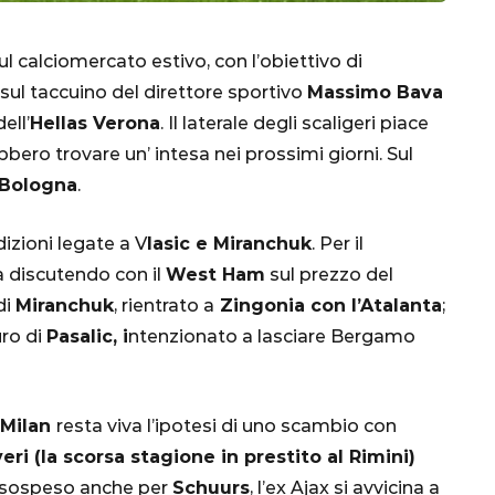
ul calciomercato estivo, con l’obiettivo di
 sul taccuino del direttore sportivo
Massimo Bava
ell’
Hellas Verona
. Il laterale degli scaligeri piace
bero trovare un’ intesa nei prossimi giorni. Sul
Bologna
.
izioni legate a V
lasic e Miranchuk
. Per il
CALCIO
MONDIALE
QATAR
a discutendo con il
West Ham
sul prezzo del
di
Miranchuk
, rientrato a
Zingonia con l’Atalanta
;
uro di
Pasalic, i
ntenzionato a lasciare Bergamo
inez,
e:
Milan
resta viva l’ipotesi di uno scambio con
nsa
Qatar 2022, Brasile
eri (la scorsa stagione in prestito al Rimini)
già qualificato agli
o sospeso anche per
Schuurs
, l’ex Ajax si avvicina a