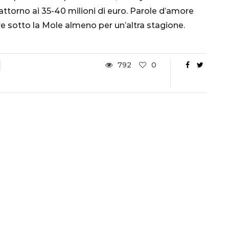
Ottavi di Finale
 attorno ai 35-40 milioni di euro. Parole d’amore
re sotto la Mole almeno per un’altra stagione.
1 Dicembre 2022
792
0