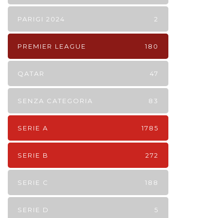
PARIGI 2024
2
PREMIER LEAGUE
180
QATAR
47
SENZA CATEGORIA
83
SERIE A
1785
SERIE B
272
SERIE C
188
SERIE D
5