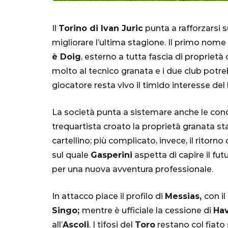
Il
Torino di Ivan Juric
punta a rafforzarsi s
migliorare l’ultima stagione. Il primo nome
è Doig
, esterno a tutta fascia di proprietà d
molto al tecnico granata e i due club potreb
giocatore resta vivo il timido interesse del
La società punta a sistemare anche le cond
SERIE A
trequartista croato la proprietà granata st
cartellino; più complicato, invece, il ritorno 
sul quale
Gasperini
aspetta di capire il fut
per una nuova avventura professionale.
Lautaro Mart
parla l'agent
In attacco piace il profilo di
Messias,
con il
"Bayern? Pe
Singo;
mentre è ufficiale la cessione di
Hav
all'Inter e al
all’
Ascoli
. I tifosi del
Toro
restano col fiat