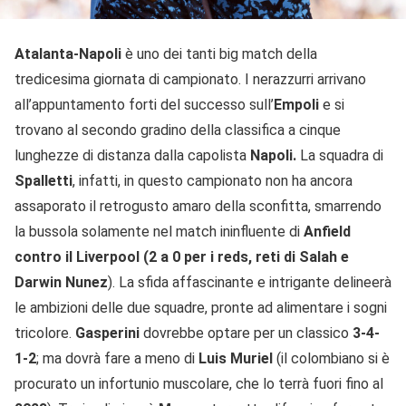
Atalanta-Napoli
è uno dei tanti big match della
tredicesima giornata di campionato. I nerazzurri arrivano
all’appuntamento forti del successo sull’
Empoli
e si
trovano al secondo gradino della classifica a cinque
lunghezze di distanza dalla capolista
Napoli.
La squadra di
Spalletti
, infatti, in questo campionato non ha ancora
assaporato il retrogusto amaro della sconfitta, smarrendo
la bussola solamente nel match ininfluente di
Anfield
contro il Liverpool
(2 a 0 per i reds, reti di Salah e
Darwin Nunez
). La sfida affascinante e intrigante delineerà
le ambizioni delle due squadre, pronte ad alimentare i sogni
tricolore.
Gasperini
dovrebbe optare per un classico
3-4-
1-2
; ma dovrà fare a meno di
Luis Muriel
(il colombiano si è
procurato un infortunio muscolare, che lo terrà fuori fino al