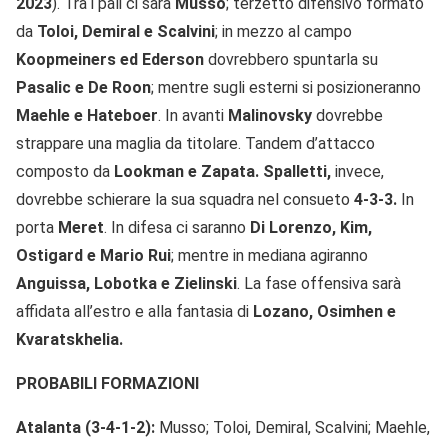
2023
). Tra i pali ci sarà
Musso
; terzetto difensivo formato
da
Toloi, Demiral e Scalvini
; in mezzo al campo
Koopmeiners ed Ederson
dovrebbero spuntarla su
Pasalic e De Roon
; mentre sugli esterni si posizioneranno
Maehle e Hateboer
. In avanti
Malinovsky
dovrebbe
strappare una maglia da titolare. Tandem d’attacco
composto da
Lookman e Zapata. Spalletti,
invece,
dovrebbe schierare la sua squadra nel consueto
4-3-3.
In
porta
Meret
. In difesa ci saranno
Di Lorenzo, Kim,
Ostigard e Mario Rui
; mentre in mediana agiranno
Anguissa, Lobotka e Zielinski
. La fase offensiva sarà
affidata all’estro e alla fantasia di
Lozano,
Osimhen e
Kvaratskhelia.
PROBABILI FORMAZIONI
Atalanta (3-4-1-2):
Musso; Toloi, Demiral, Scalvini; Maehle,