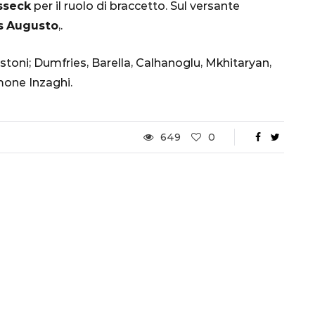
sseck
per il ruolo di braccetto. Sul versante
s
Augusto
,.
toni; Dumfries, Barella, Calhanoglu, Mkhitaryan,
mone Inzaghi.
649
0