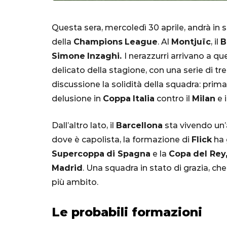
Questa sera, mercoledì 30 aprile, andrà in 
della
Champions
League
. Al
Montjuïc
, il
B
Simone
Inzaghi.
I nerazzurri arrivano a 
delicato della stagione, con una serie di t
discussione la solidità della squadra: prima
delusione in
Coppa
Italia
contro il
Milan
e 
SERIE A
Dall’altro lato, il
Barcellona
sta vivendo un’
dove è capolista, la formazione di
Flick
ha 
Supercoppa
di Spagna
e la
Copa
del Rey
Madrid
. Una squadra in stato di grazia, ch
Lautaro Mart
più ambito.
parla l'agent
"Bayern? Pe
Le probabili formazioni
all'Inter e al