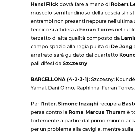
Hansi
Flick
dovrà fare a meno di
Robert
L
Mondiale"
muscolo semitendinoso della coscia sinist
5 Ottobre 2022
entrambi non presenti neppure nell’ultima sedu
tecnico si affiderà a
Ferran
Torres
nel ruol
terzetto di alta qualità composto da
Lami
campo spazio alla regia pulita di
De
Jong
e
arretrato sarà guidato dal quartetto
Kound
pali difesi da
Szczesny
.
BARCELLONA (4-2-3-1):
Szczesny; Koundé, 
Yamal, Dani Olmo, Raphinha; Ferran Torres. A
Per
l’Inter
,
Simone
Inzaghi
recupera
Bast
persa contro la
Roma
.
Marcus
Thuram
è t
fortemente a partire dal primo minuto ac
per un problema alla caviglia, mentre sull