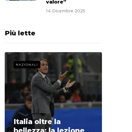
valore”
14 Dicembre 2025
Più lette
NAZIONALI
CALCIO 
La st
Italia oltre la
McCle
bellezza: la lezione
non o