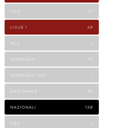
LIGA
27
LIGUE 1
49
MLS
2
MONDIALE
75
MONDIALE U20
1
NAZIONALE
69
NAZIONALI
138
NBA
3