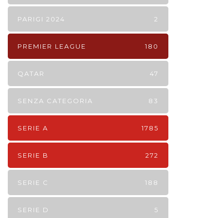
PARIGI 2024
2
PREMIER LEAGUE
180
QATAR
47
SENZA CATEGORIA
83
SERIE A
1785
SERIE B
272
SERIE C
188
SERIE D
5