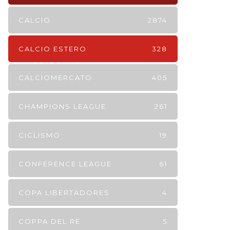
CALCIO
2874
CALCIO ESTERO
328
CALCIOMERCATO
405
CHAMPIONS LEAGUE
261
CICLISMO
19
CONFERENCE LEAGUE
61
COPA LIBERTADORES
4
COPPA DEL RE
5