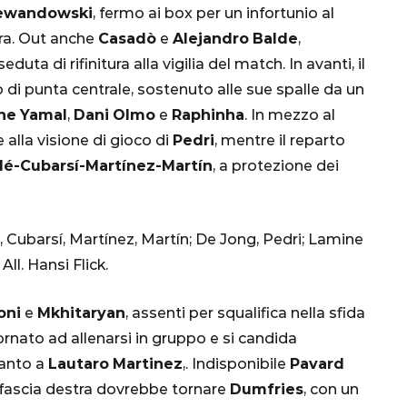
ewandowski
, fermo ai box per un infortunio al
Ottavi di Finale
ra. Out anche
Casadò
e
Alejandro
Balde
,
1 Dicembre 2022
ta di rifinitura alla vigilia del match. In avanti, il
o di punta centrale, sostenuto alle sue spalle da un
ne
Yamal
,
Dani
Olmo
e
Raphinha
. In mezzo al
 alla visione di gioco di
Pedri
, mentre il reparto
é-Cubarsí-Martínez-Martín
, a protezione dei
Cubarsí, Martínez, Martín; De Jong, Pedri; Lamine
ll. Hansi Flick.
oni
e
Mkhitaryan
, assenti per squalifica nella sfida
ornato ad allenarsi in gruppo e si candida
canto a
Lautaro
Martinez
,. Indisponibile
Pavard
a fascia destra dovrebbe tornare
Dumfries
, con un