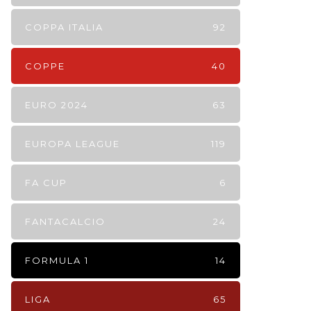
COPPA ITALIA
92
COPPE
40
EURO 2024
63
EUROPA LEAGUE
119
FA CUP
6
FANTACALCIO
24
FORMULA 1
14
LIGA
65