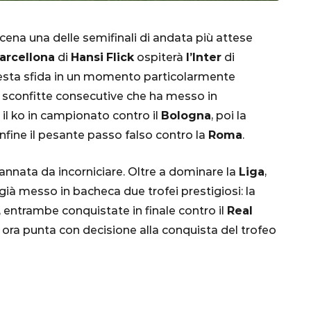
scena una delle semifinali di andata più attese
arcellona
di
Hansi
Flick
ospiterà
l’Inter
di
questa sfida in un momento particolarmente
re sconfitte consecutive che ha messo in
 il ko in campionato contro il
Bologna
, poi la
infine il pesante passo falso contro la
Roma
.
CALCIO
MONDIALE
QATAR
annata da incorniciare. Oltre a dominare la
Liga
,
già messo in bacheca due trofei prestigiosi: la
,
entrambe conquistate in finale contro il
Real
e ora punta con decisione alla conquista del trofeo
inez,
e:
nsa
Qatar 2022, Brasile
già qualificato agli