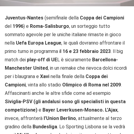
Juventus-Nantes
(semifinale della
Coppa dei Campioni
del
1996
) e
Roma-Salisburgo
, un sorteggio tutto
sommato agevole per le uniche italiane rimaste in gioco
nella
Uefa Europa League
, le quali dovranno affrontare il
primo turno in programma i
l 16 e 23 febbraio 2023
. Il big
match dei
play-off di UE
L è sicuramente
Barcellona-
Manchester United
, in un remake che rievoca dolci ricordi
per i blaugrana e
Xavi
nella finale della
Coppa dei
Campioni
, vinta allo stadio
Olimpico di Roma nel 2009
.
Affascinanti anche le altre sfide come ad esempio
Siviglia-PSV (gli andalusi sono gli specialisti in questa
competizione)
e
Bayer Leverkusen-Monaco. L’Ajax
,
invece, affronterà
l’Union Berlino
, attualmente al terzo
gradino della
Bundesliga
. Lo Sporting Lisbona se la vedrà