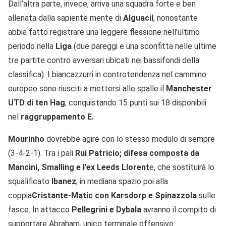
Dall’altra parte, invece, arriva una squadra forte e ben
allenata dalla sapiente mente di
Alguacil
, nonostante
abbia fatto registrare una leggere flessione nell’ultimo
periodo nella
Liga
(due pareggi e una sconfitta nelle ultime
tre partite contro avversari ubicati nei bassifondi della
classifica). I biancazzurri in controtendenza nel cammino
europeo sono riusciti a mettersi alle spalle il
Manchester
UTD di ten Hag
, conquistando 15 punti sui 18 disponibili
nel
raggruppamento E.
Mourinho
dovrebbe agire con lo stesso modulo di sempre
(3-4-2-1). Tra i pali
Rui Patricio; difesa composta da
Mancini, Smalling e l’ex Leeds Llorent
e, che sostituirà lo
squalificato
Ibanez
; in mediana spazio poi alla
coppia
Cristante-Matic con Karsdorp e Spinazzola
sulle
fasce. In attacco
Pellegrini e Dybala
avranno il compito di
supportare Abraham, unico terminale offensivo.