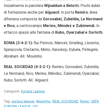
Inizialmente in panchina
Wijnaldum e Belotti.
Pochi dubbi
di formazione anche per
Alguacil
. In porta
Remiro
; linea
difensiva composta da
Gorosabel, Zubeldia, Le Normand
e Rico
; a centrocampo
Merino, Méndez e Zubimendi.
In
attacco spazio alla fantasia di
Kubo, Oyarzabal e Sorloth.
ROMA (3-4-2-1):
Rui Patricio; Mancini, Smalling, Llorente;
Spinazzola, Cristante, Matic, Karsdorp; Dybala, Pellegrini;
Abraham. All.: Mourinho.
REAL SOCIEDAD (4-3-2-1):
Remiro; Gorosabel, Zubeldía,
Le Normand, Rico; Merino, Méndez, Zubimendi; Oyarzabal,
Kubo; Sorloth. All.: Alguacil.
Categorie:
Europa League
Tag:
europa league
,
Mourinho
,
REAL SOCIEDAD
,
Roma
,
UEFA
EUROPA LEAGUE
,
UEL