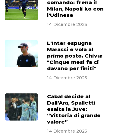
comando: frena il
Milan, Napoli ko con
l'Udinese
14 Dicembre 2025
L'Inter espugna
Marassi e vola al
primo posto. Chivu:
"Cinque mesi fa ci
davano per finiti"
14 Dicembre 2025
Cabal decide al
Dall’Ara, Spalletti
esalta la Juve:
“Vittoria di grande
valore”
14 Dicembre 2025