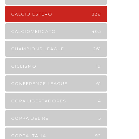
CALCIO ESTERO
328
CALCIOMERCATO
405
CHAMPIONS LEAGUE
261
CICLISMO
19
CONFERENCE LEAGUE
61
COPA LIBERTADORES
4
COPPA DEL RE
5
COPPA ITALIA
92