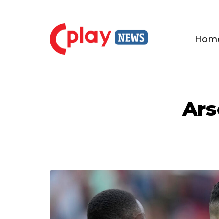
Hom
Ars