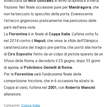
sollecitata da
Nico Gonzalez
in avvio di ripresa e a metà
frazione. Nel finale occasione pure per
Mandragora
, che
non ha beccato lo specchio della porta. Evanescente
l’attacco grigiorosso praticamente mai pericoloso dalle
parti dell’area viola.
La
Fiorentina
è in finale di
Coppa Italia
. L’ultima volta fu
nel 2014 contro il
Napoli
, che vinse la sfida dell’Olimpico
caratterizzata dal tragico pre-partita, che portò alla morte
di
Ciro Esposito
ferito da un colpo di pistola sparato da un
tifoso della Roma, e deceduto il 25 giugno, dopo 53 giorni
di agonia, al
Policlinico Gemelli di Roma.
Per la
Fiorentina
sarà l’undicesima finale della
competizione tricolore, che in 6 occasioni ha alzato la
Coppa al cielo, l’ultima nel
2001
, con
Roberto Mancini
allenatore.
Categorie:
Coppa Italia