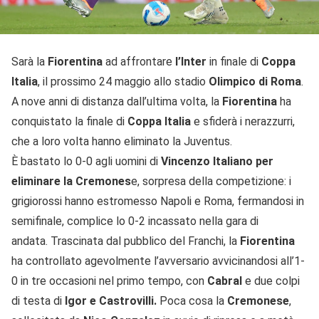
Sarà la
Fiorentina
ad affrontare
l’Inter
in finale di
Coppa
Italia
, il prossimo 24 maggio allo stadio
Olimpico di Roma
.
A nove anni di distanza dall’ultima volta, la
Fiorentina
ha
conquistato la finale di
Coppa Italia
e sfiderà i nerazzurri,
che a loro volta hanno eliminato la Juventus.
È bastato lo 0-0 agli uomini di
Vincenzo Italiano per
eliminare la Cremones
e, sorpresa della competizione: i
grigiorossi hanno estromesso Napoli e Roma, fermandosi in
semifinale, complice lo 0-2 incassato nella gara di
andata. Trascinata dal pubblico del Franchi, la
Fiorentina
ha controllato agevolmente l’avversario avvicinandosi all’1-
0 in tre occasioni nel primo tempo, con
Cabral
e due colpi
di testa di
Igor e Castrovilli.
Poca cosa la
Cremonese
,