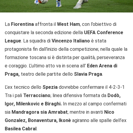
La
Fiorentina
affronta il
West Ham
, con l’obiettivo di
conquistare la seconda edizione della
UEFA Conference
League
. La squadra di
Vincenzo Italiano
è stata
protagonista fin dall’inizio della competizione; nella quale la
formazione toscana si è distinta per qualità, perseveranza
e coraggio. L’ultimo atto va in scena all’
Eden Arena di
Praga,
teatro delle partite dello
Slavia Praga
.
L’ex tecnico dello
Spezia
dovrebbe confermare il 4-2-3-1
Tra i pali
Terracciano
; linea difensiva formata da
Dodò,
Igor, Milenkovic e Biraghi.
In mezzo al campo confermati
sia
Mandragora sia Amrabat
; mentre in avanti
Nico
Gonzalez, Bonaventura, Ikonè
agiranno alle spalle dell’ex
Basilea Cabral
.