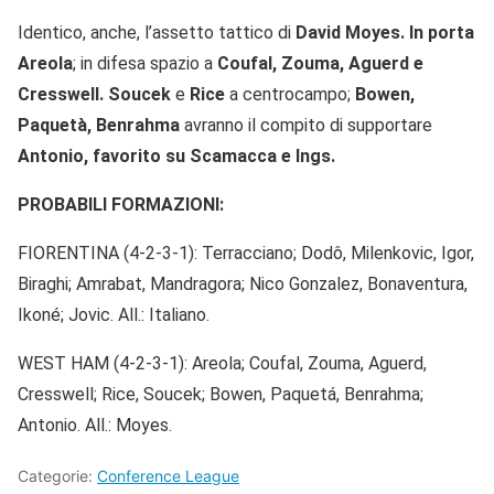
Identico, anche, l’assetto tattico di
David Moyes. In porta
Areola
; in difesa spazio a
Coufal, Zouma, Aguerd e
Cresswell. Soucek
e
Rice
a centrocampo;
Bowen,
Paquetà, Benrahma
avranno il compito di supportare
Antonio, favorito su Scamacca e Ings.
PROBABILI FORMAZIONI:
FIORENTINA (4-2-3-1): Terracciano; Dodô, Milenkovic, Igor,
Biraghi; Amrabat, Mandragora; Nico Gonzalez, Bonaventura,
Ikoné; Jovic. All.: Italiano.
WEST HAM (4-2-3-1): Areola; Coufal, Zouma, Aguerd,
Cresswell; Rice, Soucek; Bowen, Paquetá, Benrahma;
Antonio. All.: Moyes.
Categorie:
Conference League