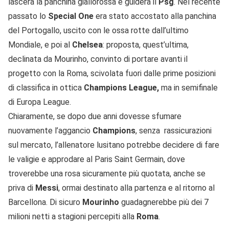
lascerà la panchina giallorossa e guiderà il
Psg
. Nel recente
passato lo
Special One
era stato accostato alla panchina
del Portogallo, uscito con le ossa rotte dall’ultimo
Mondiale, e poi al
Chelsea
: proposta, quest’ultima,
declinata da Mourinho, convinto di portare avanti il
progetto con la Roma, scivolata fuori dalle prime posizioni
di classifica in ottica
Champions League,
ma in semifinale
di Europa League.
Chiaramente, se dopo due anni dovesse sfumare
nuovamente l’aggancio
Champions
, senza rassicurazioni
sul mercato, l’allenatore lusitano potrebbe decidere di fare
le valigie e approdare al Paris Saint Germain, dove
troverebbe una rosa sicuramente più quotata, anche se
priva di
Messi
, ormai destinato alla partenza e al ritorno al
Barcellona. Di sicuro
Mourinho
guadagnerebbe più dei 7
milioni netti a stagioni percepiti alla
Roma
.