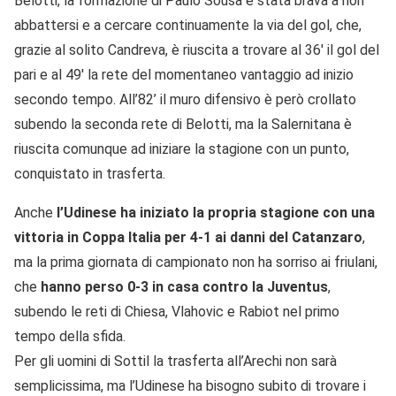
Belotti, la formazione di Paulo Sousa è stata brava a non
abbattersi e a cercare continuamente la via del gol, che,
grazie al solito Candreva, è riuscita a trovare al 36′ il gol del
pari e al 49′ la rete del momentaneo vantaggio ad inizio
secondo tempo. All’82’ il muro difensivo è però crollato
subendo la seconda rete di Belotti, ma la Salernitana è
riuscita comunque ad iniziare la stagione con un punto,
conquistato in trasferta.
Anche
l’Udinese ha iniziato la propria stagione con una
vittoria in Coppa Italia per 4-1 ai danni del Catanzaro
,
ma la prima giornata di campionato non ha sorriso ai friulani,
che
hanno perso 0-3 in casa contro la Juventus
,
subendo le reti di Chiesa, Vlahovic e Rabiot nel primo
tempo della sfida.
Per gli uomini di Sottil la trasferta all’Arechi non sarà
semplicissima, ma l’Udinese ha bisogno subito di trovare i