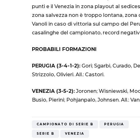
"Bayern? Pe
punti e il Venezia in zona playout al sedic
all'Inter e al
zona salvezza non è troppo lontana, zona 
Mondiale"
Vanoli in caso di vittoria sul campo del Pe
casalinghe del campionato, record negativo
5 Ottobre 2022
PROBABILI FORMAZIONI
PERUGIA (3-4-1-2):
Gori; Sgarbi, Curado, De
Strizzolo, Olivieri. All.: Castori.
VENEZIA (3-5-2):
Joronen; Wisniewski, Mod
Busio, Pierini; Pohjanpalo, Johnsen. All.: Vano
CAMPIONATO DI SERIE B
PERUGIA
SERIE B
VENEZIA