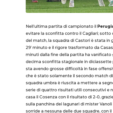
Nell’ultima partita di campionato il
Perugi
evitare la sconfitta contro il Cagliari; sot
del match, la squadra di Castori è stata in g
29’ minuto e il rigore trasformato da Casaso
minuti dalla fine della partita ha vanificato 
decima sconfitta stagionale in diciassette 
SERIE A
sta avendo grosse difficoltà in fase offensi
che è stato solamente il secondo match d
squadra umbra è riuscita a mettere a segno d
serie di quattro risultati utili consecutivi 
casa il Cosenza con il risultato di 2-0, grazie 
Lautaro Mart
sulla panchina dei lagunari di mister Vanoli 
parla l'agent
sorride a nessuna delle due squadre, con il