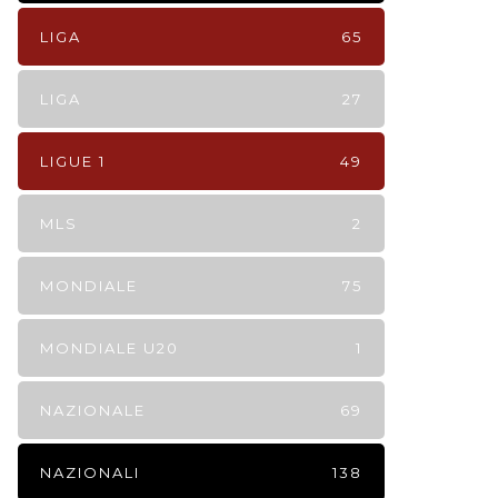
LIGA
65
LIGA
27
LIGUE 1
49
MLS
2
MONDIALE
75
MONDIALE U20
1
NAZIONALE
69
NAZIONALI
138