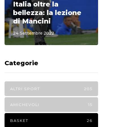
Italia oltre la
McCle
bellezza: la lezione
non o
di Mancini
Regi
24 Settembre 2022
15 Sette
Categorie
ALTRI SPORT
205
AMICHEVOLI
15
BASKET
26