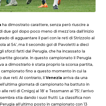
a
ha dimostrato carattere, senza però riuscire a
to di due gol dopo poco meno di mezz’ora dall’inizio
rado di agguantare il pari con le reti di Strizzolo al
la al 54’, ma il secondo gol di Pavoletti a dieci
gli sforzi fatti dal Perugia, che ha incassato la
partite giocate. In questo campionato il Perugia
CALCIO
MONDIALE
QATAR
va a dimostrarlo è stata proprio la scorsa partita,
i campionato fino a questo momento in cui la
ue reti. Al contrario, il
Venezia
arriva da una
e nell’ultima giornata di campionato ha battuto in
alle reti di Crnigoj al 18’ e Tessmann al 75’; l’arrivo
inez,
sembra stia dando i suoi frutti. La classifica non
e:
 Perugia all’ultimo posto in campionato con 13