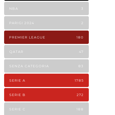
NBA
3
PARIGI 2024
2
PREMIER LEAGUE
180
QATAR
47
SENZA CATEGORIA
83
SERIE A
1785
SERIE B
272
SERIE C
188