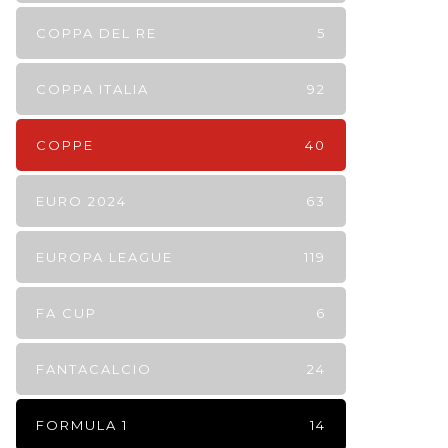
COPPA DEL RE
5
COPPA ITALIA
92
COPPE
40
EURO 2024
63
EUROPA LEAGUE
119
FA CUP
6
FANTACALCIO
24
FORMULA 1
14