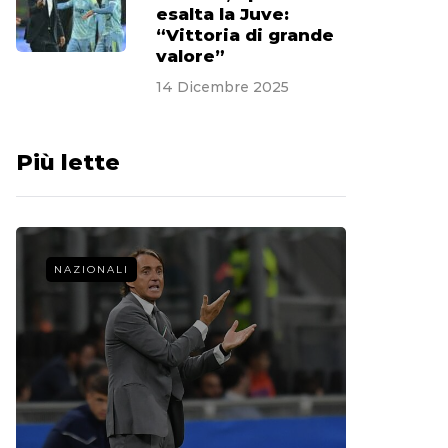
esalta la Juve:
“Vittoria di grande
valore”
14 Dicembre 2025
Più lette
NAZIONALI
CALCIO 
La st