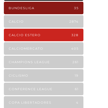
BUNDESLIGA
35
CALCIO
2874
CALCIO ESTERO
328
CALCIOMERCATO
405
CHAMPIONS LEAGUE
261
CICLISMO
19
CONFERENCE LEAGUE
61
COPA LIBERTADORES
4