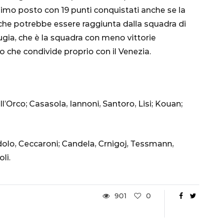
nsa
Qatar 2022, Brasile
esimo posto con 19 punti conquistati anche se la
già qualificato agli
che potrebbe essere raggiunta dalla squadra di
Ottavi di Finale
rugia, che è la squadra con meno vittorie
 che condivide proprio con il Venezia.
1 Dicembre 2022
ll’Orco; Casasola, Iannoni, Santoro, Lisi; Kouan;
olo, Ceccaroni; Candela, Crnigoj, Tessmann,
li.
901
0