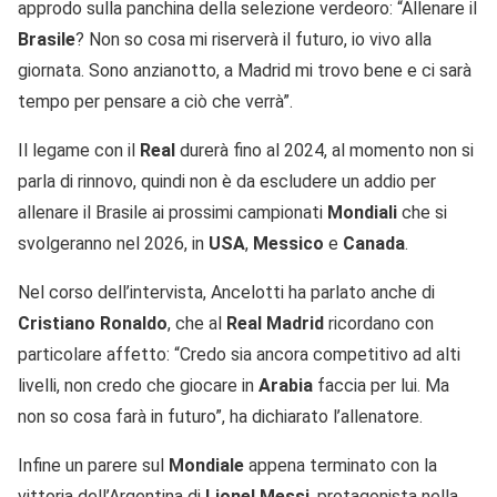
approdo sulla panchina della selezione verdeoro: “Allenare il
Brasile
? Non so cosa mi riserverà il futuro, io vivo alla
giornata. Sono anzianotto, a Madrid mi trovo bene e ci sarà
tempo per pensare a ciò che verrà”.
Il legame con il
Real
durerà fino al 2024, al momento non si
parla di rinnovo, quindi non è da escludere un addio per
allenare il Brasile ai prossimi campionati
Mondiali
che si
svolgeranno nel 2026, in
USA
,
Messico
e
Canada
.
Nel corso dell’intervista, Ancelotti ha parlato anche di
Cristiano
Ronaldo
, che al
Real
Madrid
ricordano con
particolare affetto: “Credo sia ancora competitivo ad alti
livelli, non credo che giocare in
Arabia
faccia per lui. Ma
non so cosa farà in futuro”, ha dichiarato l’allenatore.
Infine un parere sul
Mondiale
appena terminato con la
vittoria dell’Argentina di
Lionel
Messi
, protagonista nella