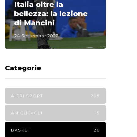
Italia oltre la
McCle
bellezza: la lezione
non o
di Mancini
Regi
24 Settembre 2022
15 Sette
Categorie
ALTRI SPORT
205
AMICHEVOLI
15
BASKET
26