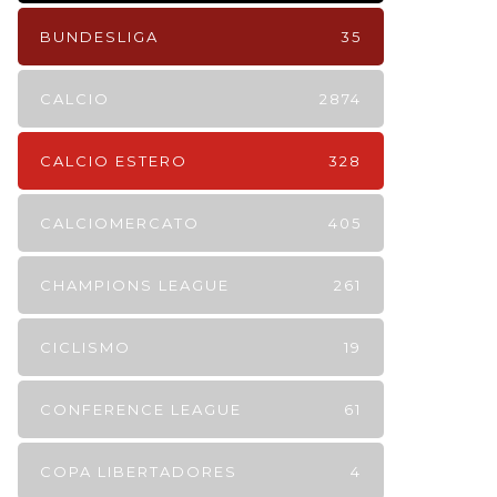
BUNDESLIGA
35
CALCIO
2874
CALCIO ESTERO
328
CALCIOMERCATO
405
CHAMPIONS LEAGUE
261
CICLISMO
19
CONFERENCE LEAGUE
61
COPA LIBERTADORES
4