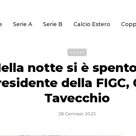
e
Serie A
Serie B
Calcio Estero
Cop
CALCIO
ella notte si è spento
residente della FIGC, 
Tavecchio
28 Gennaio 2023