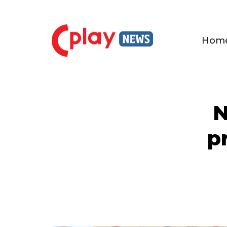
Hom
N
p