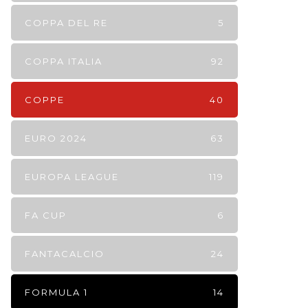
COPPA DEL RE
5
COPPA ITALIA
92
COPPE
40
EURO 2024
63
EUROPA LEAGUE
119
FA CUP
6
FANTACALCIO
24
FORMULA 1
14