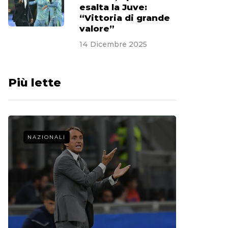
esalta la Juve:
“Vittoria di grande
valore”
14 Dicembre 2025
Più lette
NAZIONALI
CALCIO 
La st