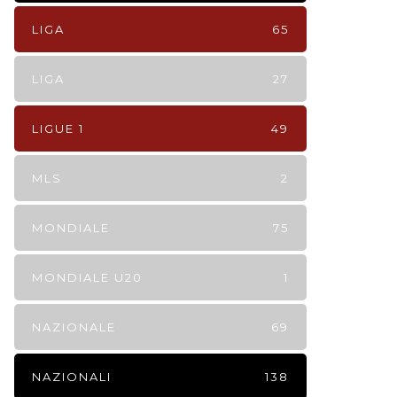
LIGA
65
LIGA
27
LIGUE 1
49
MLS
2
MONDIALE
75
MONDIALE U20
1
NAZIONALE
69
NAZIONALI
138