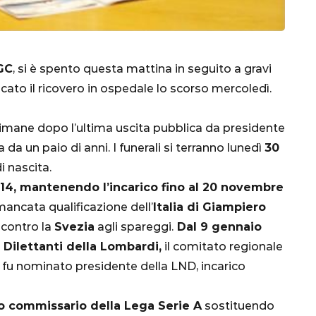
IGC
, si è spento questa mattina in seguito a gravi
to il ricovero in ospedale lo scorso mercoledì.
timane dopo l’ultima uscita pubblica da presidente
a da un paio di anni. I funerali si terranno lunedì
30
i nascita.
014, mantenendo l’incarico fino al 20 novembre
CALCIO
MONDIALE
QATAR
mancata qualificazione dell’
Italia di Giampiero
p contro la
Svezia
agli spareggi.
Dal 9 gennaio
 Dilettanti della Lombardi,
il comitato regionale
 fu nominato presidente della LND, incarico
inez,
e:
ato commissario della Lega Serie A
sostituendo