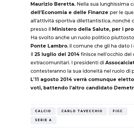
"Bayern? Pe
Maurizio Beretta.
Nella sua lunghissima c
all'Inter e al
dell’Economia e delle Finanze
per le que
Mondiale"
all’attività sportiva dilettantistica, nonc
presso il
Ministero della Salute, per i pro
5 Ottobre 2022
Ha svolto anche un ruolo politico piuttost
Ponte Lambro
, il comune che gli ha dato i 
Il
25 luglio del 2014
finisce nell’occhio del 
extracomunitari. I presidenti di
Assocalciat
contesteranno la sua idoneità nel ruolo di 
L’11 agosto 2014 verrà comunque eletto
voti, battendo l’altro candidato Demetri
CALCIO
CARLO TAVECCHIO
FIGC
SERIE A