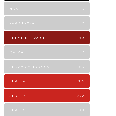
NBA
3
PARIGI 2024
2
PREMIER LEAGUE
180
QATAR
47
SENZA CATEGORIA
83
SERIE A
1785
SERIE B
272
SERIE C
188