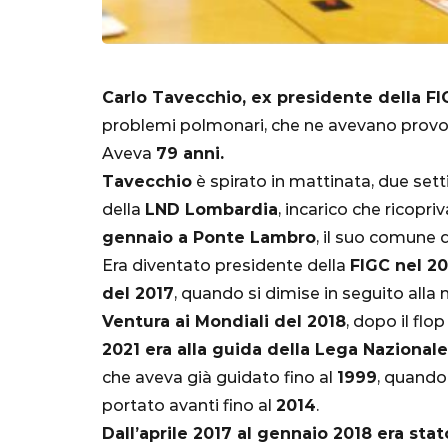
Carlo Tavecchio, ex presidente della F
problemi polmonari, che ne avevano provoca
Aveva
79 anni.
Tavecchio
è spirato in mattinata, due set
della
LND Lombardia
, incarico che ricopriv
gennaio a Ponte Lambro
, il suo comune d
Era diventato presidente della
FIGC nel 2
SERIE A
del 2017
, quando si dimise in seguito alla 
Ventura ai Mondiali del 2018
, dopo il flo
2021 era alla guida della Lega Nazionale
che aveva già guidato fino al
1999
, quando
Lautaro Mart
portato avanti fino al
2014
.
parla l'agent
Dall’aprile 2017 al gennaio 2018 era st