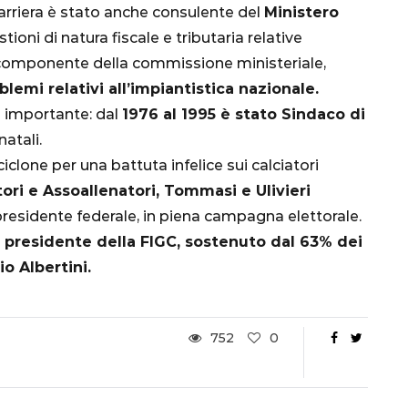
nsa
Qatar 2022, Brasile
arriera è stato anche consulente del
Ministero
già qualificato agli
stioni di natura fiscale e tributaria relative
Ottavi di Finale
hé componente della commissione ministeriale,
blemi relativi all’impiantistica nazionale.
1 Dicembre 2022
o importante: dal
1976 al 1995 è stato Sindaco di
natali.
ciclone per una battuta infelice sui calciatori
ori e Assoallenatori, Tommasi e Ulivieri
presidente federale, in piena campagna elettorale.
 presidente della FIGC, sostenuto dal 63% dei
o Albertini.
752
0