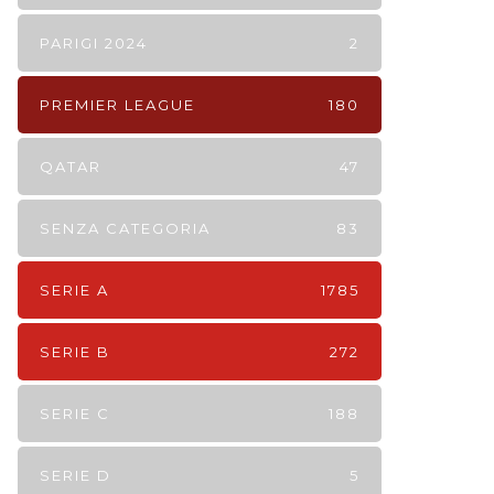
PARIGI 2024
2
PREMIER LEAGUE
180
QATAR
47
SENZA CATEGORIA
83
SERIE A
1785
SERIE B
272
SERIE C
188
SERIE D
5