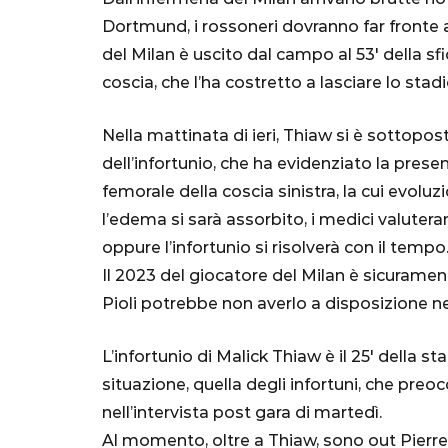
Dortmund, i rossoneri dovranno far fronte al
del Milan è uscito dal campo al 53′ della 
coscia, che l’ha costretto a lasciare lo stadi
Nella mattinata di ieri, Thiaw si è sottopos
dell’infortunio, che ha evidenziato la pres
femorale della coscia sinistra, la cui evoluzi
l’edema si sarà assorbito, i medici valutera
SERIE A
oppure l’infortunio si risolverà con il tempo
Il 2023 del giocatore del Milan è sicuram
Pioli potrebbe non averlo a disposizione n
Lautaro Mart
L’infortunio di Malick Thiaw è il 25′ della st
parla l'agent
situazione, quella degli infortuni, che preo
"Bayern? Pe
nell’intervista post gara di martedì.
all'Inter e al
Al momento, oltre a Thiaw, sono out Pierre