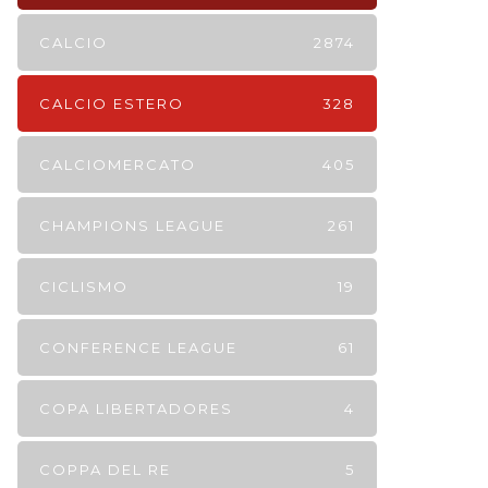
CALCIO
2874
CALCIO ESTERO
328
CALCIOMERCATO
405
CHAMPIONS LEAGUE
261
CICLISMO
19
CONFERENCE LEAGUE
61
COPA LIBERTADORES
4
COPPA DEL RE
5