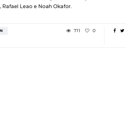
Ottavi di Finale
, Rafael Leao e Noah Okafor.
1 Dicembre 2022
711
0
AN