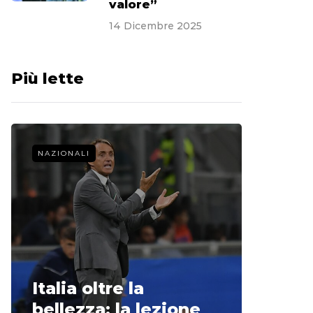
valore”
14 Dicembre 2025
Più lette
NAZIONALI
CALCIO 
La st
Italia oltre la
McCle
bellezza: la lezione
non o