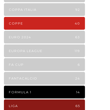
COPPA ITALIA
92
COPPE
40
EURO 2024
63
EUROPA LEAGUE
119
FA CUP
6
FANTACALCIO
24
FORMULA 1
14
LIGA
65