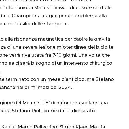
l’infortunio di Malick Thiaw. Il difensore centrale
sfida di Champions League per un problema alla
o con l’ausilio delle stampelle.
to alla risonanza magnetica per capire la gravità
enza di una severa lesione miotendinea del bicipite
one verrà rivalutata fra 7-10 giorni. Una volta che
nno se ci sarà bisogno di un intervento chirurgico
CALCIO
MONDIALE
QATAR
.
ente terminato con un mese d’anticipo, ma Stefano
eanche nei primi mesi del 2024.
inez,
agione del Milan e il 18′ di natura muscolare; una
e:
ccupa Stefano Pioli, come da lui dichiarato
nsa
Qatar 2022, Brasile
già qualificato agli
 Kalulu, Marco Pellegrino, Simon Kjaer, Mattia