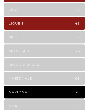
LIGA
27
LIGUE 1
49
MLS
2
MONDIALE
75
MONDIALE U20
1
NAZIONALE
69
NAZIONALI
138
NBA
3