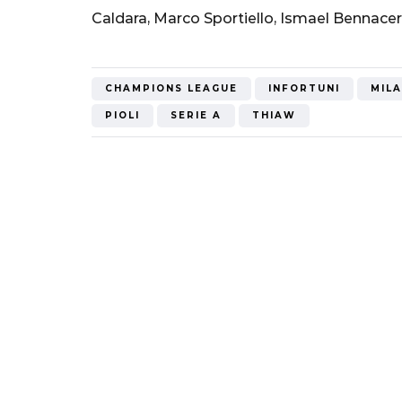
Mondiale"
Caldara, Marco Sportiello, Ismael Bennacer
5 Ottobre 2022
CHAMPIONS LEAGUE
INFORTUNI
MIL
PIOLI
SERIE A
THIAW