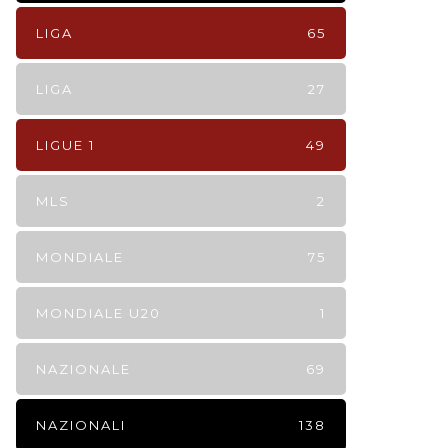
LIGA
65
LIGA
27
LIGUE 1
49
MLS
2
MONDIALE
75
MONDIALE U20
1
NAZIONALE
69
NAZIONALI
138