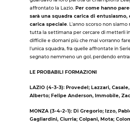
"Bayern? Pe
affrontato la Lazio.
Per come hanno paregg
all'Inter e al
sarà una squadra carica di entusiasmo, 
Mondiale"
carica speciale
. L’anno scorso non siamo r
tutta la settimana per cercare di metterli in
5 Ottobre 2022
difficile e domani più che mai vorranno fare 
l’unica squadra, fra quelle affrontate in Ser
segnato nemmeno un gol, perdendo entram
LE PROBABILI FORMAZIONI
LAZIO (4-3-3): Provedel; Lazzari, Casale
Alberto; Felipe Anderson, Immobile, Zacca
MONZA (3-4-2-1): Di Gregorio; Izzo, Pablo 
Gagliardini, Ciurria; Colpani, Mota; Colom