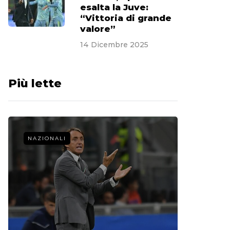
esalta la Juve:
“Vittoria di grande
valore”
14 Dicembre 2025
Più lette
NAZIONALI
CALCIO 
La st