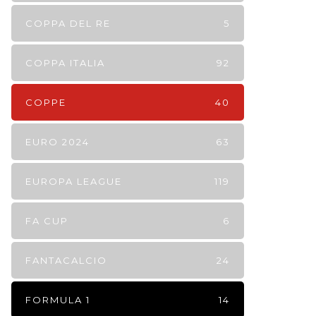
COPPA DEL RE
5
COPPA ITALIA
92
COPPE
40
EURO 2024
63
EUROPA LEAGUE
119
FA CUP
6
FANTACALCIO
24
FORMULA 1
14