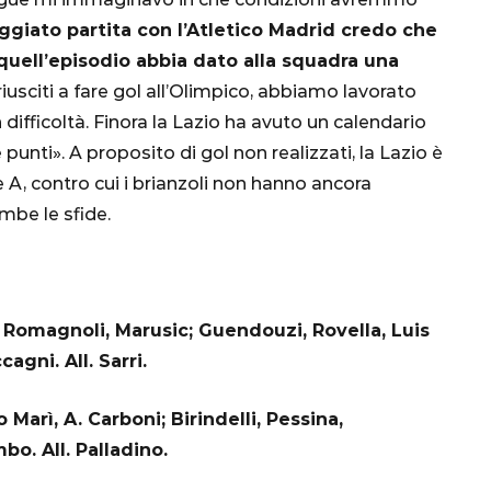
nsa
Qatar 2022, Brasile
iato partita con l’Atletico Madrid credo che
già qualificato agli
quell’episodio abbia dato alla squadra una
Ottavi di Finale
iusciti a fare gol all’Olimpico, abbiamo lavorato
 difficoltà. Finora la Lazio ha avuto un calendario
1 Dicembre 2022
punti». A proposito di gol non realizzati, la Lazio è
ie A, contro cui i brianzoli non hanno ancora
be le sfide.
, Romagnoli, Marusic; Guendouzi, Rovella, Luis
gni. All. Sarri.
Marì, A. Carboni; Birindelli, Pessina,
bo. All. Palladino.