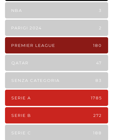
NBA
3
PARIGI 2024
2
PREMIER LEAGUE
180
QATAR
47
SENZA CATEGORIA
83
SERIE A
1785
SERIE B
272
SERIE C
188