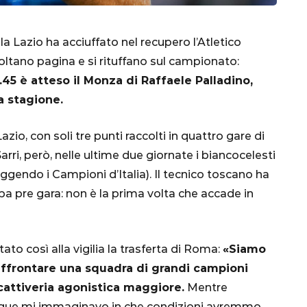
la Lazio ha acciuffato nel recupero l’Atletico
voltano pagina e si rituffano sul campionato:
.45 è atteso il Monza di Raffaele Palladino,
a stagione.
azio, con soli tre punti raccolti in quattro gare di
ri, però, nelle ultime due giornate i biancocelesti
gendo i Campioni d’Italia). Il tecnico toscano ha
CALCIO
MONDIALE
QATAR
 pre gara: non è la prima volta che accade in
ato così alla vigilia la trasferta di Roma:
«Siamo
ffrontare una squadra di grandi campioni
inez,
cattiveria agonistica maggiore.
Mentre
e:
eague mi immaginavo in che condizioni avremmo