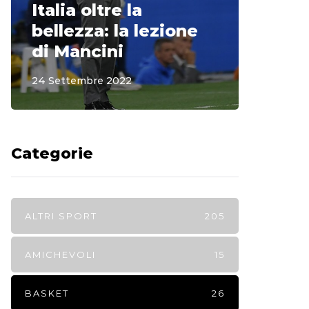
Italia oltre la
McCle
bellezza: la lezione
non o
di Mancini
Regi
24 Settembre 2022
15 Sette
Categorie
ALTRI SPORT
205
AMICHEVOLI
15
BASKET
26