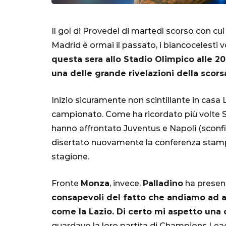
Il gol di Provedel di martedì scorso con cui 
Madrid è ormai il passato, i biancocelesti 
questa sera allo Stadio Olimpico alle 20
una delle grande rivelazioni della scors
Inizio sicuramente non scintillante in casa L
campionato. Come ha ricordato più volte Sar
hanno affrontato Juventus e Napoli (sconfig
SERIE A
disertato nuovamente la conferenza stampa
stagione.
Fronte
Monza
, invece,
Palladino
ha present
consapevoli del fatto che andiamo ad a
Lautaro Mart
come la Lazio. Di certo mi aspetto una 
parla l'agent
guardavo la loro partita di Champions L