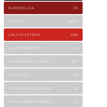
BUNDESLIGA
35
CALCIO
2874
CALCIO ESTERO
328
CALCIOMERCATO
405
CHAMPIONS LEAGUE
261
CICLISMO
19
CONFERENCE LEAGUE
61
COPA LIBERTADORES
4