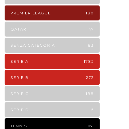
PREMIER LEAGUE
180
QATAR
47
SENZA CATEGORIA
83
SERIE A
1785
SERIE B
272
SERIE C
188
SERIE D
5
TENNIS
161