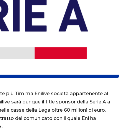
CALCIO
MONDIALE
QATAR
inez,
te più Tim ma Enilive società appartenente al
e:
ilive sarà dunque il title sponsor della Serie A a
nsa
Qatar 2022, Brasile
elle casse della Lega oltre 60 milioni di euro,
già qualificato agli
tratto del comunicato con il quale Eni ha
Ottavi di Finale
A.