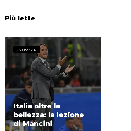
Più lette
NAZIONALI
CALCIO 
La st
Italia oltre la
McCle
bellezza: la lezione
non o
di Mancini
Regi