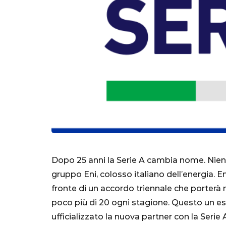
SERIE A
Lautaro Mart
Dopo 25 anni la Serie A cambia nome. Nien
parla l'agent
gruppo Eni, colosso italiano dell’energia. En
"Bayern? Pe
fronte di un accordo triennale che porterà n
all'Inter e al
poco più di 20 ogni stagione. Questo un es
Mondiale"
ufficializzato la nuova partner con la Serie 