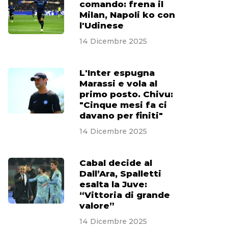
comando: frena il
Milan, Napoli ko con
l'Udinese
14 Dicembre 2025
L'Inter espugna
Marassi e vola al
primo posto. Chivu:
"Cinque mesi fa ci
davano per finiti"
14 Dicembre 2025
Cabal decide al
Dall’Ara, Spalletti
esalta la Juve:
“Vittoria di grande
valore”
14 Dicembre 2025