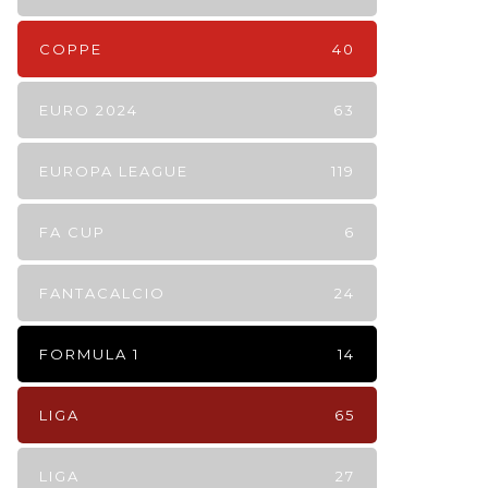
COPPE
40
EURO 2024
63
EUROPA LEAGUE
119
FA CUP
6
FANTACALCIO
24
FORMULA 1
14
LIGA
65
LIGA
27