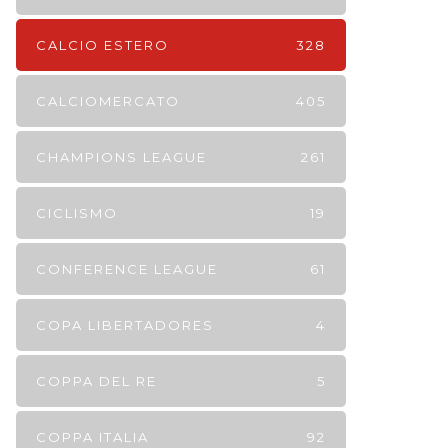
CALCIO ESTERO
328
CALCIOMERCATO
405
CHAMPIONS LEAGUE
261
CICLISMO
19
CONFERENCE LEAGUE
61
COPA LIBERTADORES
4
COPPA DEL RE
5
COPPA ITALIA
92